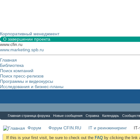
Корпоративный менеджмент
О завершении проекта
www.cfin.ru
www.marketing.spb.ru
Главная
Библиотека
Поиск компаний
Поиск пресс-релизов
Программы и видеокурсы
Исследования и бизнес-планы
Форум
Главная страница форума
Новые сообщения
Справка
Календарь
Сообщест
Форум
Форум CFIN.RU
IT и реинжиниринг
IT
If this is your first visit, be sure to check out the
FAQ
by clicking the lin