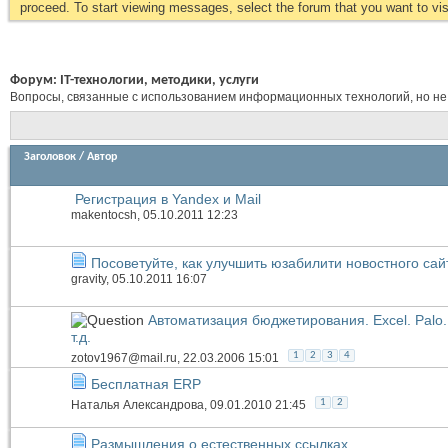
proceed. To start viewing messages, select the forum that you want to visi
Форум:
IT-технологии, методики, услуги
Вопросы, связанные с использованием информационных технологий, но не
Заголовок
/
Автор
Регистрация в Yandex и Mail
makentocsh
, 05.10.2011 12:23
Посоветуйте, как улучшить юзабилити новостного сай
gravity
, 05.10.2011 16:07
Автоматизация бюджетирования. Excel. Palo. 
т.д.
1
2
3
4
zotov1967@mail.ru
, 22.03.2006 15:01
Бесплатная ERP
1
2
Наталья Александрова
, 09.01.2010 21:45
Размышления о естественных ссылках