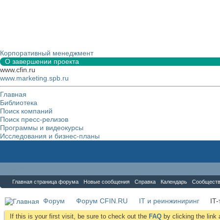
Корпоративный менеджмент
О завершении проекта
www.cfin.ru
www.marketing.spb.ru
Главная
Библиотека
Поиск компаний
Поиск пресс-релизов
Программы и видеокурсы
Исследования и бизнес-планы
Форум
Главная страница форума
Новые сообщения
Справка
Календарь
Сообщест
Форум
Форум CFIN.RU
IT и реинжиниринг
IT
If this is your first visit, be sure to check out the
FAQ
by clicking the lin