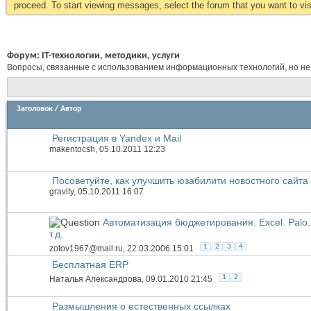
proceed. To start viewing messages, select the forum that you want to visi
Форум:
IT-технологии, методики, услуги
Вопросы, связанные с использованием информационных технологий, но не
Заголовок
/
Автор
Регистрация в Yandex и Mail
makentocsh
, 05.10.2011 12:23
Посоветуйте, как улучшить юзабилити новостного сайта
gravity
, 05.10.2011 16:07
Автоматизация бюджетирования. Excel. Palo. 
т.д.
1
2
3
4
zotov1967@mail.ru
, 22.03.2006 15:01
Бесплатная ERP
1
2
Наталья Александрова
, 09.01.2010 21:45
Размышления о естественных ссылках