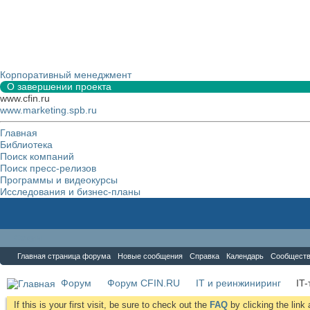
Корпоративный менеджмент
О завершении проекта
www.cfin.ru
www.marketing.spb.ru
Главная
Библиотека
Поиск компаний
Поиск пресс-релизов
Программы и видеокурсы
Исследования и бизнес-планы
Форум
Главная страница форума
Новые сообщения
Справка
Календарь
Сообщест
Форум
Форум CFIN.RU
IT и реинжиниринг
IT
If this is your first visit, be sure to check out the
FAQ
by clicking the lin