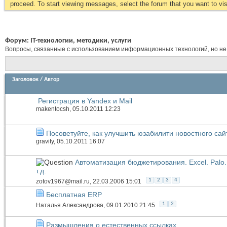
proceed. To start viewing messages, select the forum that you want to visi
Форум:
IT-технологии, методики, услуги
Вопросы, связанные с использованием информационных технологий, но не
Заголовок
/
Автор
Регистрация в Yandex и Mail
makentocsh
, 05.10.2011 12:23
Посоветуйте, как улучшить юзабилити новостного сай
gravity
, 05.10.2011 16:07
Автоматизация бюджетирования. Excel. Palo. 
т.д.
1
2
3
4
zotov1967@mail.ru
, 22.03.2006 15:01
Бесплатная ERP
1
2
Наталья Александрова
, 09.01.2010 21:45
Размышления о естественных ссылках