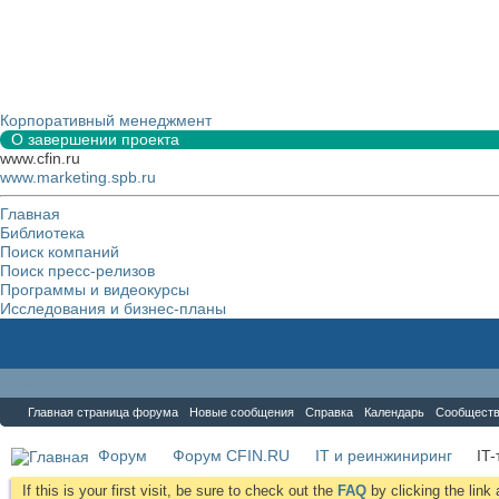
Корпоративный менеджмент
О завершении проекта
www.cfin.ru
www.marketing.spb.ru
Главная
Библиотека
Поиск компаний
Поиск пресс-релизов
Программы и видеокурсы
Исследования и бизнес-планы
Форум
Главная страница форума
Новые сообщения
Справка
Календарь
Сообщест
Форум
Форум CFIN.RU
IT и реинжиниринг
IT
If this is your first visit, be sure to check out the
FAQ
by clicking the lin