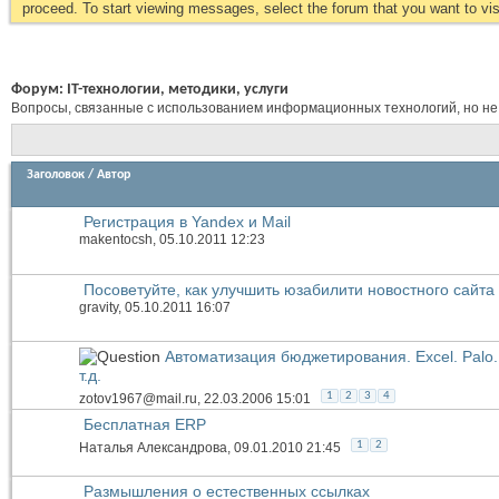
proceed. To start viewing messages, select the forum that you want to visi
Форум:
IT-технологии, методики, услуги
Вопросы, связанные с использованием информационных технологий, но не
Заголовок
/
Автор
Регистрация в Yandex и Mail
makentocsh
, 05.10.2011 12:23
Посоветуйте, как улучшить юзабилити новостного сайта
gravity
, 05.10.2011 16:07
Автоматизация бюджетирования. Excel. Palo. 
т.д.
1
2
3
4
zotov1967@mail.ru
, 22.03.2006 15:01
Бесплатная ERP
1
2
Наталья Александрова
, 09.01.2010 21:45
Размышления о естественных ссылках