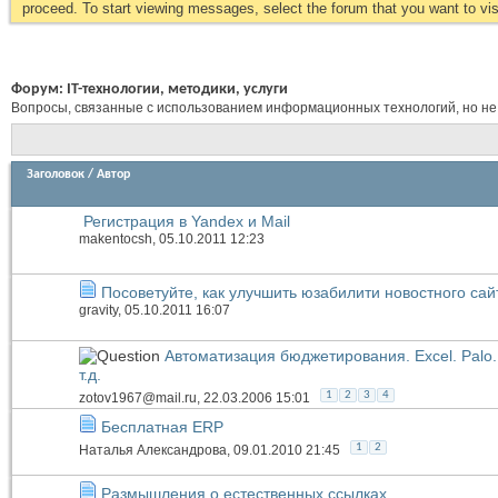
proceed. To start viewing messages, select the forum that you want to visi
Форум:
IT-технологии, методики, услуги
Вопросы, связанные с использованием информационных технологий, но не
Заголовок
/
Автор
Регистрация в Yandex и Mail
makentocsh
, 05.10.2011 12:23
Посоветуйте, как улучшить юзабилити новостного сай
gravity
, 05.10.2011 16:07
Автоматизация бюджетирования. Excel. Palo. 
т.д.
1
2
3
4
zotov1967@mail.ru
, 22.03.2006 15:01
Бесплатная ERP
1
2
Наталья Александрова
, 09.01.2010 21:45
Размышления о естественных ссылках