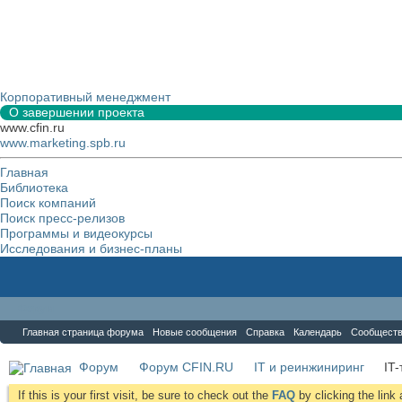
Корпоративный менеджмент
О завершении проекта
www.cfin.ru
www.marketing.spb.ru
Главная
Библиотека
Поиск компаний
Поиск пресс-релизов
Программы и видеокурсы
Исследования и бизнес-планы
Форум
Главная страница форума
Новые сообщения
Справка
Календарь
Сообщест
Форум
Форум CFIN.RU
IT и реинжиниринг
IT
If this is your first visit, be sure to check out the
FAQ
by clicking the lin