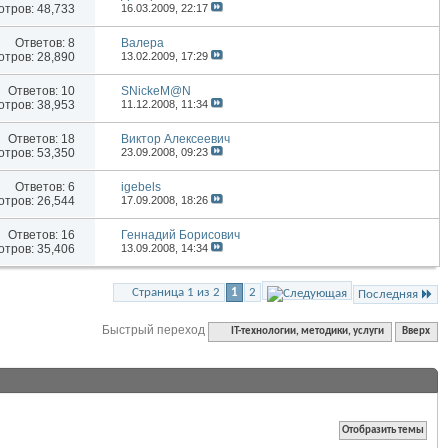
тров: 48,733
16.03.2009,
22:17
Ответов:
8
Валера
тров: 28,890
13.02.2009,
17:29
Ответов:
10
SNickeM@N
тров: 38,953
11.12.2008,
11:34
Ответов:
18
Виктор Алексеевич
тров: 53,350
23.09.2008,
09:23
Ответов:
6
igebels
тров: 26,544
17.09.2008,
18:26
Ответов:
16
Геннадий Борисович
тров: 35,406
13.09.2008,
14:34
Страница 1 из 2
1
2
Последняя
Быстрый переход
IT-технологии, методики, услуги
Вверх