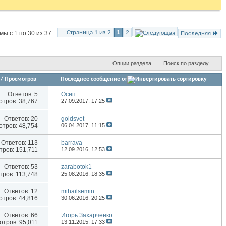
Страница 1 из 2
1
2
ы с 1 по 30 из 37
Последняя
Опции раздела
Поиск по разделу
/
Просмотров
Последнее сообщение от
Ответов:
5
Осип
тров: 38,767
27.09.2017,
17:25
Ответов:
20
goldsvet
тров: 48,754
06.04.2017,
11:15
Ответов:
113
barrava
ров: 151,711
12.09.2016,
12:53
Ответов:
53
zarabotok1
ров: 113,748
25.08.2016,
18:35
Ответов:
12
mihailsemin
тров: 44,816
30.06.2016,
20:25
Ответов:
66
Игорь Захарченко
тров: 95,011
13.11.2015,
17:33