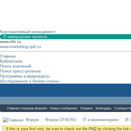
Корпоративный менеджмент
О завершении проекта
www.cfin.ru
www.marketing.spb.ru
Главная
Библиотека
Поиск компаний
Поиск пресс-релизов
Программы и видеокурсы
Исследования и бизнес-планы
Форум
Главная страница форума
Новые сообщения
Справка
Календарь
Сообщест
Форум
Форум CFIN.RU
IT и реинжиниринг
IT
If this is your first visit, be sure to check out the
FAQ
by clicking the lin