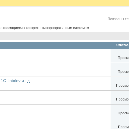
Показаны тем
 относящиеся к конкретным корпоративным системам
Ответов
Просмо
Просмо
C. Intalev и т.д.
Просмот
Просмот
Просмо
Просмо