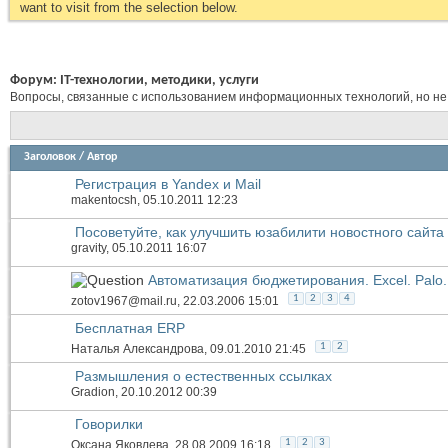
want to visit from the selection below.
Форум:
IT-технологии, методики, услуги
Вопросы, связанные с использованием информационных технологий, но не
Заголовок
/
Автор
Регистрация в Yandex и Mail
makentocsh
, 05.10.2011 12:23
Посоветуйте, как улучшить юзабилити новостного сайта
gravity
, 05.10.2011 16:07
Автоматизация бюджетирования. Excel. Palo. 1
1
2
3
4
zotov1967@mail.ru
, 22.03.2006 15:01
Бесплатная ERP
1
2
Наталья Александрова
, 09.01.2010 21:45
Размышления о естественных ссылках
Gradion
, 20.10.2012 00:39
Говорилки
1
2
3
Оксана Яковлева
, 28.08.2009 16:18