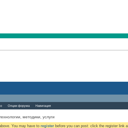
во
Опции форума
Навигация
-технологии, методики, услуги
k above. You may have to
register
before you can post: click the register link