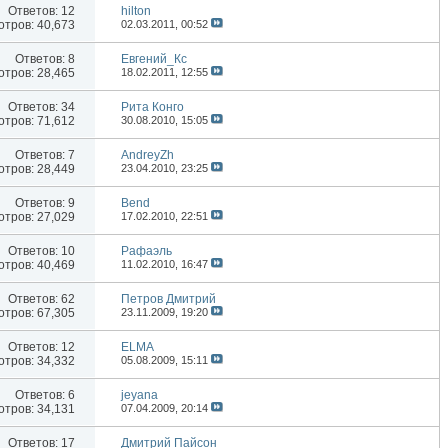
Ответов:
12
hilton
тров: 40,673
02.03.2011,
00:52
Ответов:
8
Евгений_Кс
тров: 28,465
18.02.2011,
12:55
Ответов:
34
Рита Конго
тров: 71,612
30.08.2010,
15:05
Ответов:
7
AndreyZh
тров: 28,449
23.04.2010,
23:25
Ответов:
9
Bend
тров: 27,029
17.02.2010,
22:51
Ответов:
10
Рафаэль
тров: 40,469
11.02.2010,
16:47
Ответов:
62
Петров Дмитрий
тров: 67,305
23.11.2009,
19:20
Ответов:
12
ELMA
тров: 34,332
05.08.2009,
15:11
Ответов:
6
jeyana
тров: 34,131
07.04.2009,
20:14
Ответов:
17
Дмитрий Пайсон