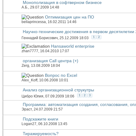
Монополизация в софтверном бизнесе
А.Б.
, 29.07.2009 14:48
Оптимизация цен на ПО
bellaprincessa
, 16.02.2011 14:46
Научно-технические достижения в первом десятилетии 
1
2
Геннадий Борисович
, 25.12.2009 18:03
Hansaworld enterprise
zhan7777
, 16.04.2010 17:07
организация Call центра (+)
Zerg
, 13.08.2009 18:04
Вопрос по Excel
Alex_Koff
, 10.06.2008 10:01
Анализ организационной струкутры
1
2
3
Цибро Юлия
, 07.09.2009 18:06
Программа: автоматизация создания, согласования, оп
Эраст
, 24.07.2009 21:57
Подскажите книги
Logan27
, 06.10.2008 13:45
Тиражируемость?