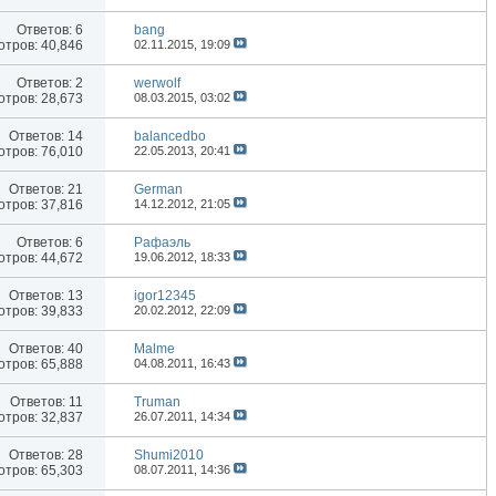
Ответов:
6
bang
тров: 40,846
02.11.2015,
19:09
Ответов:
2
werwolf
тров: 28,673
08.03.2015,
03:02
Ответов:
14
balancedbo
тров: 76,010
22.05.2013,
20:41
Ответов:
21
German
тров: 37,816
14.12.2012,
21:05
Ответов:
6
Рафаэль
тров: 44,672
19.06.2012,
18:33
Ответов:
13
igor12345
тров: 39,833
20.02.2012,
22:09
Ответов:
40
Malme
тров: 65,888
04.08.2011,
16:43
Ответов:
11
Truman
тров: 32,837
26.07.2011,
14:34
Ответов:
28
Shumi2010
тров: 65,303
08.07.2011,
14:36