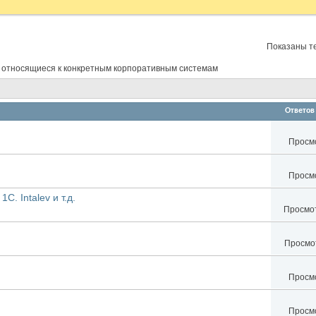
Показаны те
 относящиеся к конкретным корпоративным системам
Ответов
Просмо
Просмо
C. Intalev и т.д.
Просмот
Просмот
Просмо
Просмо