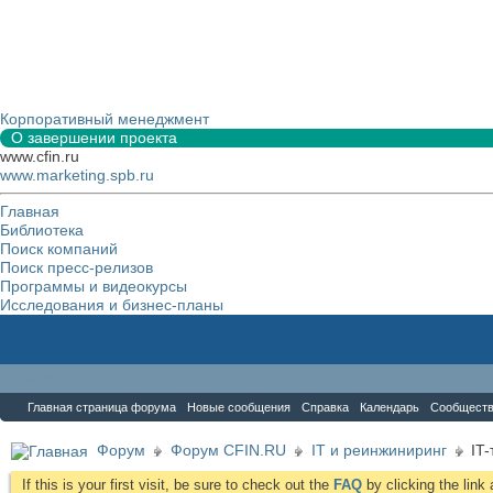
Корпоративный менеджмент
О завершении проекта
www.cfin.ru
www.marketing.spb.ru
Главная
Библиотека
Поиск компаний
Поиск пресс-релизов
Программы и видеокурсы
Исследования и бизнес-планы
Форум
Главная страница форума
Новые сообщения
Справка
Календарь
Сообщест
Форум
Форум CFIN.RU
IT и реинжиниринг
IT
If this is your first visit, be sure to check out the
FAQ
by clicking the lin