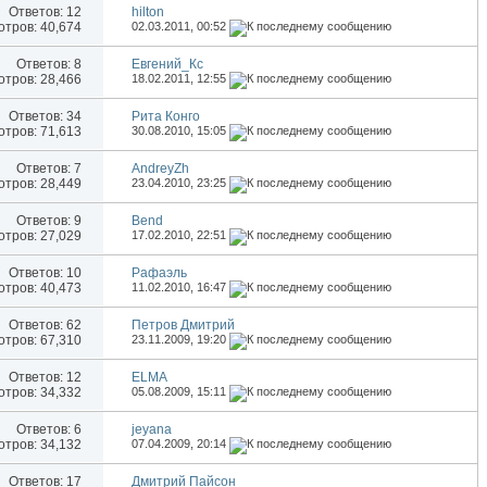
Ответов:
12
hilton
тров: 40,674
02.03.2011,
00:52
Ответов:
8
Евгений_Кс
тров: 28,466
18.02.2011,
12:55
Ответов:
34
Рита Конго
тров: 71,613
30.08.2010,
15:05
Ответов:
7
AndreyZh
тров: 28,449
23.04.2010,
23:25
Ответов:
9
Bend
тров: 27,029
17.02.2010,
22:51
Ответов:
10
Рафаэль
тров: 40,473
11.02.2010,
16:47
Ответов:
62
Петров Дмитрий
тров: 67,310
23.11.2009,
19:20
Ответов:
12
ELMA
тров: 34,332
05.08.2009,
15:11
Ответов:
6
jeyana
тров: 34,132
07.04.2009,
20:14
Ответов:
17
Дмитрий Пайсон