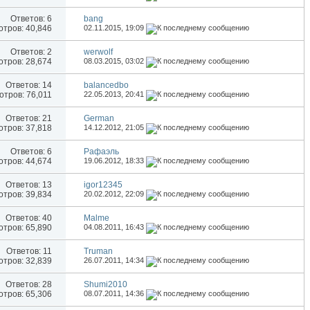
Ответов:
6
bang
тров: 40,846
02.11.2015,
19:09
Ответов:
2
werwolf
тров: 28,674
08.03.2015,
03:02
Ответов:
14
balancedbo
тров: 76,011
22.05.2013,
20:41
Ответов:
21
German
тров: 37,818
14.12.2012,
21:05
Ответов:
6
Рафаэль
тров: 44,674
19.06.2012,
18:33
Ответов:
13
igor12345
тров: 39,834
20.02.2012,
22:09
Ответов:
40
Malme
тров: 65,890
04.08.2011,
16:43
Ответов:
11
Truman
тров: 32,839
26.07.2011,
14:34
Ответов:
28
Shumi2010
тров: 65,306
08.07.2011,
14:36