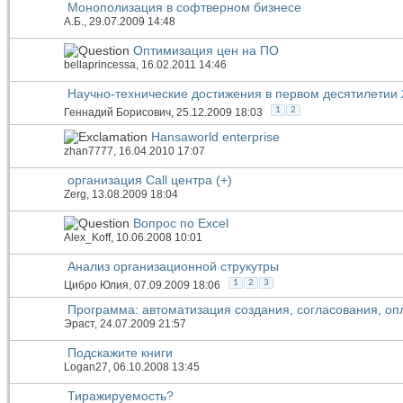
Монополизация в софтверном бизнесе
А.Б.
, 29.07.2009 14:48
Оптимизация цен на ПО
bellaprincessa
, 16.02.2011 14:46
Научно-технические достижения в первом десятилетии 
1
2
Геннадий Борисович
, 25.12.2009 18:03
Hansaworld enterprise
zhan7777
, 16.04.2010 17:07
организация Call центра (+)
Zerg
, 13.08.2009 18:04
Вопрос по Excel
Alex_Koff
, 10.06.2008 10:01
Анализ организационной струкутры
1
2
3
Цибро Юлия
, 07.09.2009 18:06
Программа: автоматизация создания, согласования, оп
Эраст
, 24.07.2009 21:57
Подскажите книги
Logan27
, 06.10.2008 13:45
Тиражируемость?