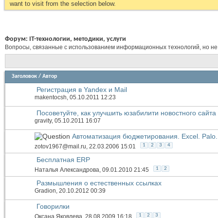
want to visit from the selection below.
Форум:
IT-технологии, методики, услуги
Вопросы, связанные с использованием информационных технологий, но не
Заголовок
/
Автор
Регистрация в Yandex и Mail
makentocsh
, 05.10.2011 12:23
Посоветуйте, как улучшить юзабилити новостного сайта
gravity
, 05.10.2011 16:07
Автоматизация бюджетирования. Excel. Palo. 1
1
2
3
4
zotov1967@mail.ru
, 22.03.2006 15:01
Бесплатная ERP
1
2
Наталья Александрова
, 09.01.2010 21:45
Размышления о естественных ссылках
Gradion
, 20.10.2012 00:39
Говорилки
1
2
3
Оксана Яковлева
, 28.08.2009 16:18