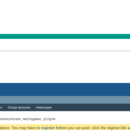
во
Опции форума
Навигация
-технологии, методики, услуги
k above. You may have to
register
before you can post: click the register link