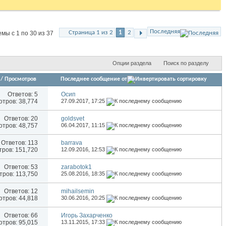
Последняя
Страница 1 из 2
1
2
мы с 1 по 30 из 37
Опции раздела
Поиск по разделу
/
Просмотров
Последнее сообщение от
Ответов:
5
Осип
тров: 38,774
27.09.2017,
17:25
Ответов:
20
goldsvet
тров: 48,757
06.04.2017,
11:15
Ответов:
113
barrava
ров: 151,720
12.09.2016,
12:53
Ответов:
53
zarabotok1
ров: 113,750
25.08.2016,
18:35
Ответов:
12
mihailsemin
тров: 44,818
30.06.2016,
20:25
Ответов:
66
Игорь Захарченко
тров: 95,015
13.11.2015,
17:33