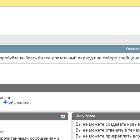
Ответов
пробуйте выбрать более длительный период при отборе сообщени
мы по...
убыванию
Ваши права
Вы
не можете
создавать новые
Вы
не можете
отвечать в тема
ий
Вы
не можете
прикреплять вл
епрочитанными сообщениями