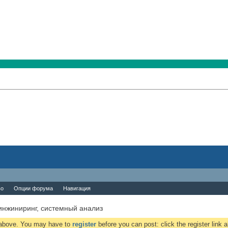
во
Опции форума
Навигация
инжиниринг, системный анализ
k above. You may have to
register
before you can post: click the register link