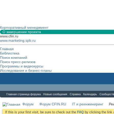
Корпоративный менеджмент
О завершении проекта
www.cfin.ru
www.marketing.spb.ru
Главная
Библиотека
Поиск компаний
Поиск пресс-релизов
Программы и видеокурсы
Исследования и бизнес-планы
Форум
Главная страница форума
Новые сообщения
Справка
Календарь
Сообщест
Форум
Форум CFIN.RU
IT и реинжиниринг
Ре
If this is your first visit, be sure to check out the
FAQ
by clicking the lin