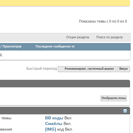
Показаны темы с 0 по 0 из 0
Опции раздела
Поиск по разделу
/
Просмотров
Последнее сообщение от
й.
Быстрый переход
Реинжиниринг, системный анализ
Вверх
 темы
BB коды
Вкл.
х
Смайлы
Вкл.
ожения
[IMG]
код
Вкл.