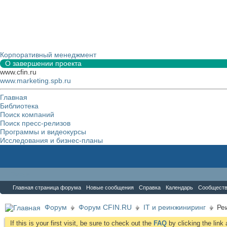
Корпоративный менеджмент
О завершении проекта
www.cfin.ru
www.marketing.spb.ru
Главная
Библиотека
Поиск компаний
Поиск пресс-релизов
Программы и видеокурсы
Исследования и бизнес-планы
Форум
Главная страница форума
Новые сообщения
Справка
Календарь
Сообщест
Форум
Форум CFIN.RU
IT и реинжиниринг
Ре
If this is your first visit, be sure to check out the
FAQ
by clicking the lin