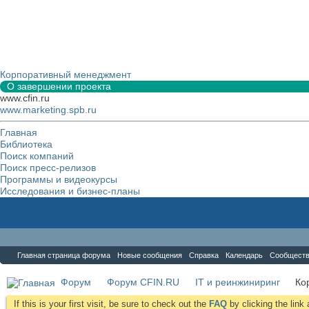
Корпоративный менеджмент
О завершении проекта
www.cfin.ru
www.marketing.spb.ru
Главная
Библиотека
Поиск компаний
Поиск пресс-релизов
Программы и видеокурсы
Исследования и бизнес-планы
Форум
Главная страница форума
Новые сообщения
Справка
Календарь
Сообщест
Форум
Форум CFIN.RU
IT и реинжиниринг
Ко
If this is your first visit, be sure to check out the
FAQ
by clicking the lin