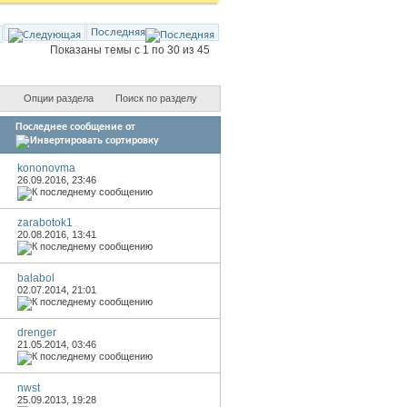
Последняя
Показаны темы с 1 по 30 из 45
Опции раздела
Поиск по разделу
Последнее сообщение от
kononovma
26.09.2016,
23:46
zarabotok1
20.08.2016,
13:41
balabol
02.07.2014,
21:01
drenger
21.05.2014,
03:46
nwst
25.09.2013,
19:28