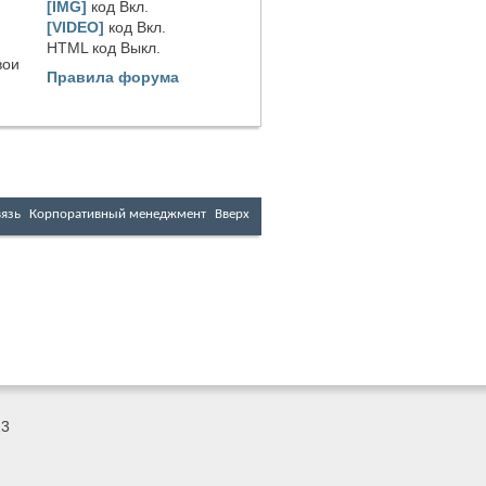
[IMG]
код
Вкл.
[VIDEO]
код
Вкл.
HTML код
Выкл.
вои
Правила форума
вязь
Корпоративный менеджмент
Вверх
23