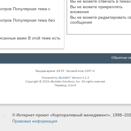
Вы
не можете
отвечать в темах
Вы
не можете
прикреплять
Популярная тема с
вложения
Вы
не можете
редактировать с
Популярная тема без
сообщения
В этой теме есть
Обратная с
Текущее время:
23:57
. Часовой пояс GMT +4.
Powered by
vBulletin®
Version 4.2.2
Copyright © 2026 vBulletin Solutions, Inc. All rights reserved.
Перевод:
zCarot
© Интернет-проект «Корпоративный менеджмент», 1998–20
Правовая информация