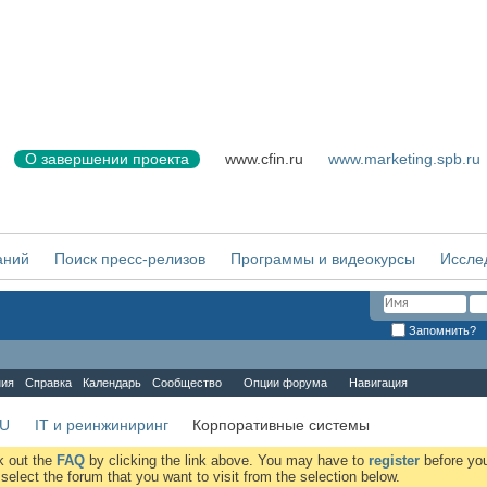
О завершении проекта
www.cfin.ru
www.marketing.spb.ru
аний
Поиск пресс-релизов
Программы и видеокурсы
Иссле
Запомнить?
ния
Справка
Календарь
Сообщество
Опции форума
Навигация
RU
IT и реинжиниринг
Корпоративные системы
ck out the
FAQ
by clicking the link above. You may have to
register
before you
elect the forum that you want to visit from the selection below.