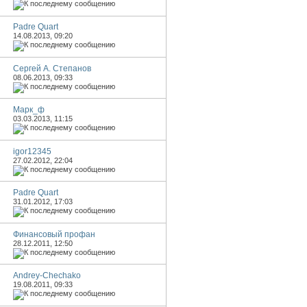
Padre Quart
14.08.2013,
09:20
Сергей А. Степанов
08.06.2013,
09:33
Марк_ф
03.03.2013,
11:15
igor12345
27.02.2012,
22:04
Padre Quart
31.01.2012,
17:03
Финансовый профан
28.12.2011,
12:50
Andrey-Chechako
19.08.2011,
09:33