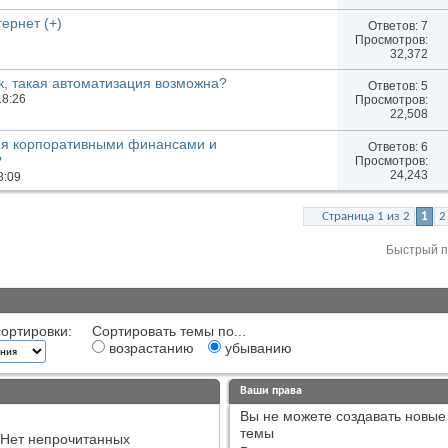
ернет (+)
Ответов:
7
Просмотров:
32,372
ок, такая автоматизация возможна?
Ответов:
5
18:26
Просмотров:
22,508
ия корпоративными финансами и
Ответов:
6
?
Просмотров:
24,243
8:09
Страница 1 из 2
1
2
Быстрый 
ортировки:
Сортировать темы по...
возрастанию
убыванию
Ваши права
Вы
не можете
создавать новые
темы
Нет непрочитанных