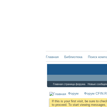
Главная
Библиотека
Поиск комп
Форум
Главная страница форума
Новые сообще
Форум
Форум CFIN.
If this is your first visit, be sure to che
to proceed. To start viewing messages, s