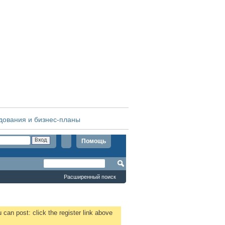
дования и бизнес-планы
Помощь
Расширенный поиск
 can post: click the register link above