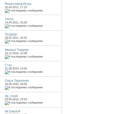
Решетников Игорь
15.04.2011,
17:23
Tmina
14.04.2011,
16:28
Теодорр
28.02.2011,
15:22
Михаил Токарев
19.12.2010,
15:38
Стас
21.08.2010,
14:04
Ольга Тарасенко
18.05.2010,
18:55
dg_rusak
03.04.2010,
23:33
Mr.Sokoloff