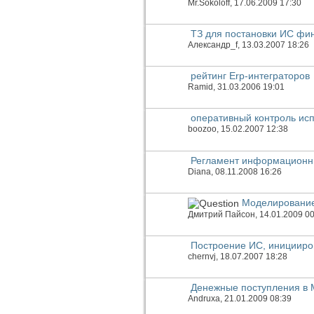
Mr.Sokoloff
, 17.06.2009 17:30
ТЗ для постановки ИС фи
Александр_f
, 13.03.2007 18:26
рейтинг Erp-интеграторов
Ramid
, 31.03.2006 19:01
оперативный контроль ис
boozoo
, 15.02.2007 12:38
Регламент информационны
Diana
, 08.11.2008 16:26
Моделирование
Дмитрий Пайсон
, 14.01.2009 0
Построение ИС, инициир
chernvj
, 18.07.2007 18:28
Денежные поступления в M
Andruxa
, 21.01.2009 08:39