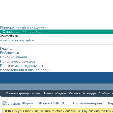
Корпоративный менеджмент
О завершении проекта
www.cfin.ru
www.marketing.spb.ru
Главная
Библиотека
Поиск компаний
Поиск пресс-релизов
Программы и видеокурсы
Исследования и бизнес-планы
Форум
Главная страница форума
Новые сообщения
Справка
Календарь
Сообщест
Форум
Форум CFIN.RU
IT и реинжиниринг
Ко
If this is your first visit, be sure to check out the
FAQ
by clicking the lin