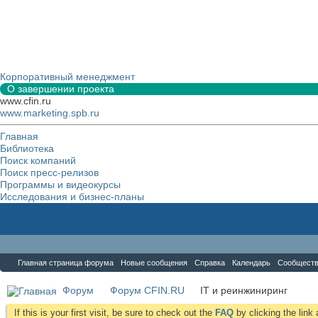
Корпоративный менеджмент
О завершении проекта
www.cfin.ru
www.marketing.spb.ru
Главная
Библиотека
Поиск компаний
Поиск пресс-релизов
Программы и видеокурсы
Исследования и бизнес-планы
Форум
Главная страница форума
Новые сообщения
Справка
Календарь
Сообщест
Форум
Форум CFIN.RU
IT и реинжиниринг
If this is your first visit, be sure to check out the
FAQ
by clicking the lin