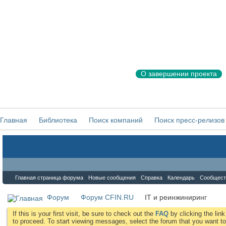
О завершении проекта
Главная
Библиотека
Поиск компаний
Поиск пресс-релизов
Форум
Главная страница форума
Новые сообщения
Справка
Календарь
Сообщест
Форум
Форум CFIN.RU
IT и реинжиниринг
If this is your first visit, be sure to check out the
FAQ
by clicking the li
to proceed. To start viewing messages, select the forum that you want to 