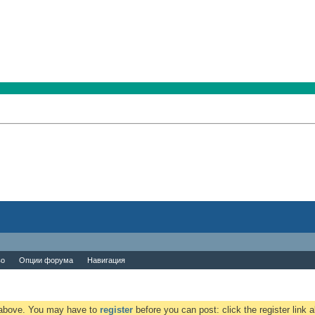
во
Опции форума
Навигация
k above. You may have to
register
before you can post: click the register link