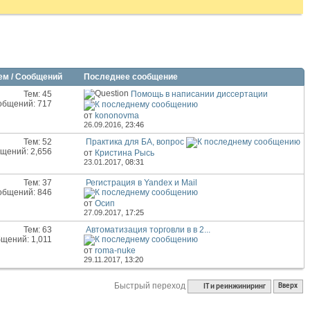
ем / Сообщений
Последнее сообщение
Тем: 45
Помощь в написании диссертации
общений: 717
от
kononovma
26.09.2016,
23:46
Тем: 52
Практика для БА, вопрос
щений: 2,656
от
Кристина Рысь
23.01.2017,
08:31
Тем: 37
Регистрация в Yandex и Mail
общений: 846
от
Осип
27.09.2017,
17:25
Тем: 63
Автоматизация торговли в в 2...
щений: 1,011
от
roma-nuke
29.11.2017,
13:20
Быстрый переход
IT и реинжиниринг
Вверх