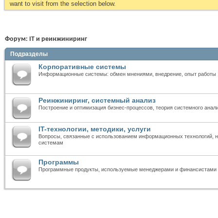
want to visit from the selection below.
Форум:
IT и реинжиниринг
Подразделы
Корпоративные системы
Информационные системы: обмен мнениями, внедрение, опыт работы
Реинжиниринг, системный анализ
Построение и оптимизация бизнес-процессов, теория системного анал
IT-технологии, методики, услуги
Вопросы, связанные с использованием информационных технологий, н
системам
Программы
Программные продукты, используемые менеджерами и финансистами (ан