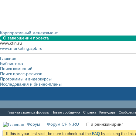
Корпоративный менеджмент
О завершении проекта
www.cfin.ru
www.marketing.spb.ru
Главная
Библиотека
Поиск компаний
Поиск пресс-релизов
Программы и видеокурсы
Исследования и бизнес-планы
Форум
Главная страница форума
Новые сообщения
Справка
Календарь
Сообщест
Форум
Форум CFIN.RU
IT и реинжиниринг
If this is your first visit, be sure to check out the
FAQ
by clicking the lin