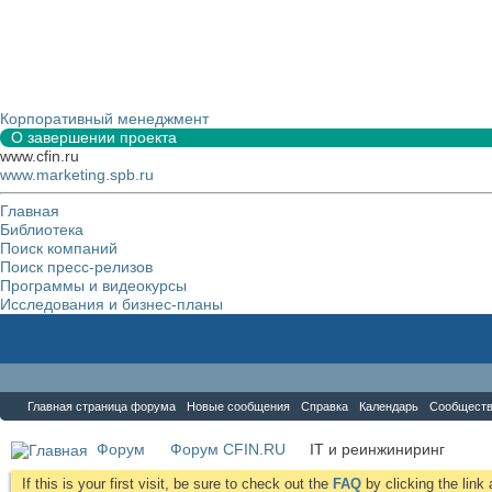
Корпоративный менеджмент
О завершении проекта
www.cfin.ru
www.marketing.spb.ru
Главная
Библиотека
Поиск компаний
Поиск пресс-релизов
Программы и видеокурсы
Исследования и бизнес-планы
Форум
Главная страница форума
Новые сообщения
Справка
Календарь
Сообщест
Форум
Форум CFIN.RU
IT и реинжиниринг
If this is your first visit, be sure to check out the
FAQ
by clicking the lin