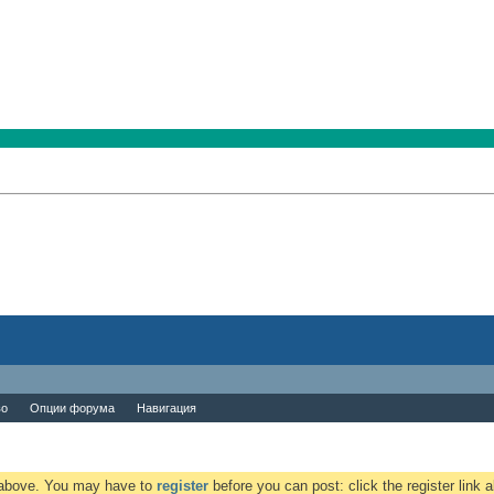
во
Опции форума
Навигация
k above. You may have to
register
before you can post: click the register link