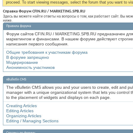
proceed. To start viewing messages, select the forum that you want to visi
Справка Форум CFIN.RU / MARKETING.SPB.RU
Здесь вы можете найти ответы на вопросы о том, как работает сайт. Вы мо
ниже.
Правила форума
Форум сайтов CFIN.RU / MARKETING.SPB.RU предназначен для
маркетингом и финансами. В нашем форуме действуют строгие 
написания первого сообщения.
Общие требования к участникам форума
В форуме запрещено
Модерирование
Анонимность участников
vBulletin CMS
The vBulletin CMS allows you and your users to create, edit and publi
manager with a unique organizational system that lets you control the
to the placement of widgets and displays on each page.
Creating Articles
Editing Articles
Organizing Articles
Editing / Managing Sections