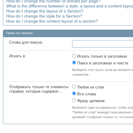
How do I change the number of articles per page?
What is the difference between a style, a layout and a content layo
How do I change the layout of a Section?
How do I change the style for a Section?
How do I change the content layout of a section?
Поиск по справке
Слова для поиска:
Искать в:
Искать только в заголовках
Поиск в заголовках и тексте
Выберите этот пункт, если вы желаете и
элементов.
Отображать только те элементы
Любое из слов
справки, которые содержат...
Все слова
Фразу целиком
Выберите один из вариантов, чтобы ука
"Любое из слов" выведет максимально в
целиком" отобразит только то, что пол