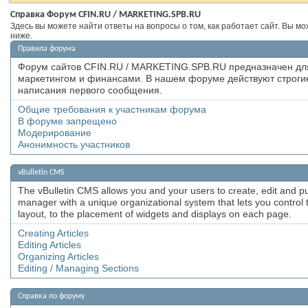
Справка Форум CFIN.RU / MARKETING.SPB.RU
Здесь вы можете найти ответы на вопросы о том, как работает сайт. Вы м
ниже.
Правила форума
Форум сайтов CFIN.RU / MARKETING.SPB.RU предназначен дл
маркетингом и финансами. В нашем форуме действуют строгие
написания первого сообщения.
Общие требования к участникам форума
В форуме запрещено
Модерирование
Анонимность участников
vBulletin CMS
The vBulletin CMS allows you and your users to create, edit and publ
manager with a unique organizational system that lets you control th
layout, to the placement of widgets and displays on each page.
Creating Articles
Editing Articles
Organizing Articles
Editing / Managing Sections
Справка по форуму