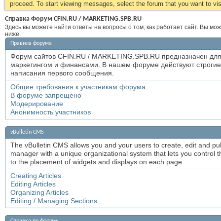
proceed. To start viewing messages, select the forum that you want to visi
Справка Форум CFIN.RU / MARKETING.SPB.RU
Здесь вы можете найти ответы на вопросы о том, как работает сайт. Вы мо
ниже.
Правила форума
Форум сайтов CFIN.RU / MARKETING.SPB.RU предназначен для
маркетингом и финансами. В нашем форуме действуют строгие 
написания первого сообщения.
Общие требования к участникам форума
В форуме запрещено
Модерирование
Анонимность участников
vBulletin CMS
The vBulletin CMS allows you and your users to create, edit and publi
manager with a unique organizational system that lets you control the
to the placement of widgets and displays on each page.
Creating Articles
Editing Articles
Organizing Articles
Editing / Managing Sections