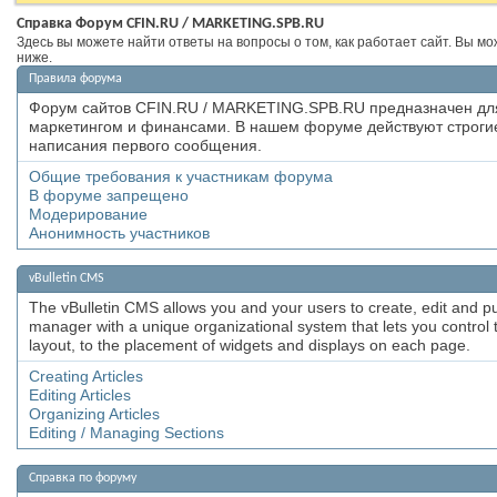
Справка Форум CFIN.RU / MARKETING.SPB.RU
Здесь вы можете найти ответы на вопросы о том, как работает сайт. Вы м
ниже.
Правила форума
Форум сайтов CFIN.RU / MARKETING.SPB.RU предназначен дл
маркетингом и финансами. В нашем форуме действуют строгие
написания первого сообщения.
Общие требования к участникам форума
В форуме запрещено
Модерирование
Анонимность участников
vBulletin CMS
The vBulletin CMS allows you and your users to create, edit and publ
manager with a unique organizational system that lets you control th
layout, to the placement of widgets and displays on each page.
Creating Articles
Editing Articles
Organizing Articles
Editing / Managing Sections
Справка по форуму