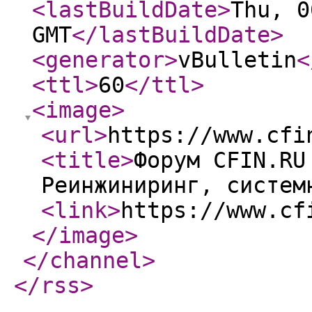
<lastBuildDate
>
Thu, 0
GMT
</lastBuildDate
>
<generator
>
vBulletin
<
<ttl
>
60
</ttl
>
<image
>
<url
>
https://www.cfi
<title
>
Форум CFIN.RU
Реинжиниринг, систем
<link
>
https://www.cf
</image
>
</channel
>
</rss
>