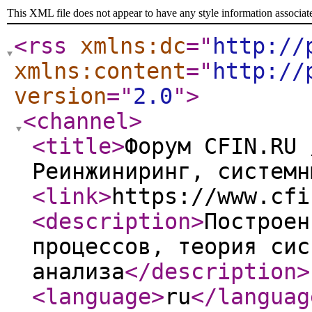
This XML file does not appear to have any style information associat
<rss
xmlns:dc
="
http://
xmlns:content
="
http://
version
="
2.0
"
>
<channel
>
<title
>
Форум CFIN.RU 
Реинжиниринг, системн
<link
>
https://www.cfi
<description
>
Построен
процессов, теория сис
анализа
</description
>
<language
>
ru
</languag