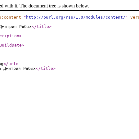
ed with it. The document tree is shown below.
s:content
="
http://purl.org/rss/1.0/modules/content/
"
ver
Дмитрия Рябых
</title
>
cription
>
BuildDate
>
ng
</url
>
а Дмитрия Рябых
</title
>