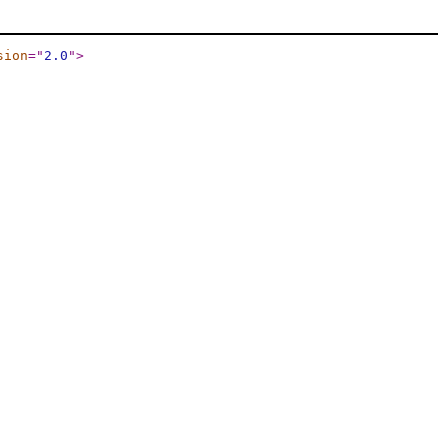
sion
="
2.0
"
>