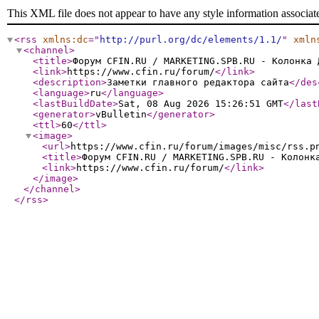
This XML file does not appear to have any style information associat
<rss
xmlns:dc
="
http://purl.org/dc/elements/1.1/
"
xmln
<channel
>
<title
>
Форум CFIN.RU / MARKETING.SPB.RU - Колонка 
<link
>
https://www.cfin.ru/forum/
</link
>
<description
>
Заметки главного редактора сайта
</des
<language
>
ru
</language
>
<lastBuildDate
>
Sat, 08 Aug 2026 15:26:51 GMT
</last
<generator
>
vBulletin
</generator
>
<ttl
>
60
</ttl
>
<image
>
<url
>
https://www.cfin.ru/forum/images/misc/rss.p
<title
>
Форум CFIN.RU / MARKETING.SPB.RU - Колонк
<link
>
https://www.cfin.ru/forum/
</link
>
</image
>
</channel
>
</rss
>