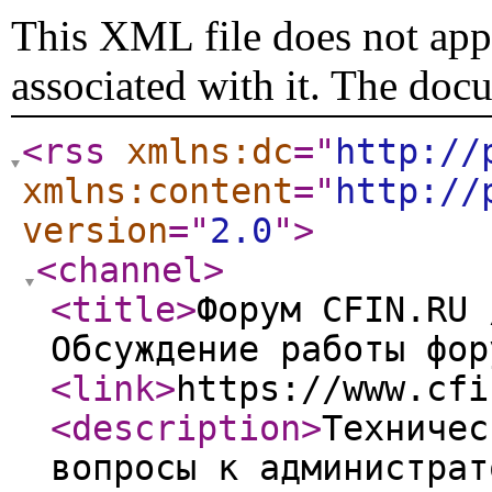
This XML file does not appe
associated with it. The doc
<rss
xmlns:dc
="
http://
xmlns:content
="
http://
version
="
2.0
"
>
<channel
>
<title
>
Форум CFIN.RU 
Обсуждение работы фор
<link
>
https://www.cfi
<description
>
Техничес
вопросы к администрат