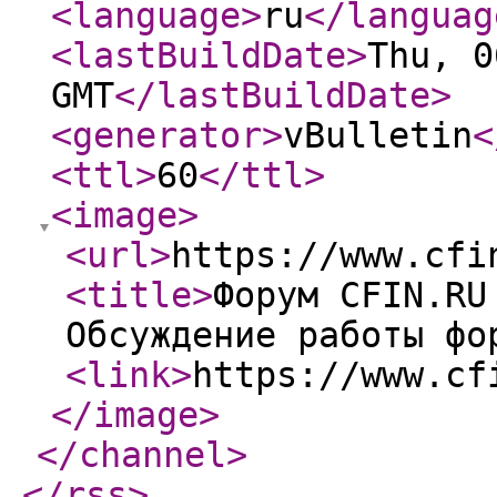
<language
>
ru
</languag
<lastBuildDate
>
Thu, 0
GMT
</lastBuildDate
>
<generator
>
vBulletin
<
<ttl
>
60
</ttl
>
<image
>
<url
>
https://www.cfi
<title
>
Форум CFIN.RU
Обсуждение работы фо
<link
>
https://www.cf
</image
>
</channel
>
</rss
>