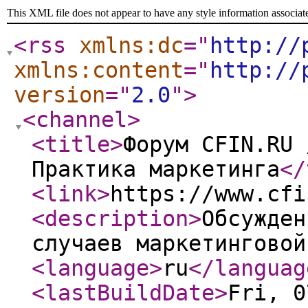
This XML file does not appear to have any style information associat
<rss
xmlns:dc
="
http://
xmlns:content
="
http://
version
="
2.0
"
>
<channel
>
<title
>
Форум CFIN.RU 
Практика маркетинга
</
<link
>
https://www.cfi
<description
>
Обсужден
случаев маркетинговой
<language
>
ru
</languag
<lastBuildDate
>
Fri, 0