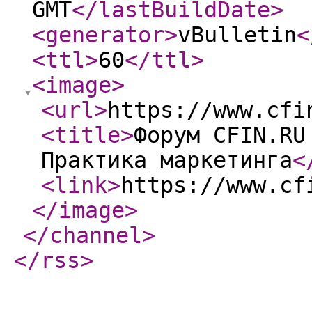
GMT
</lastBuildDate
>
<generator
>
vBulletin
<
<ttl
>
60
</ttl
>
<image
>
<url
>
https://www.cfi
<title
>
Форум CFIN.RU
Практика маркетинга
<
<link
>
https://www.cf
</image
>
</channel
>
</rss
>