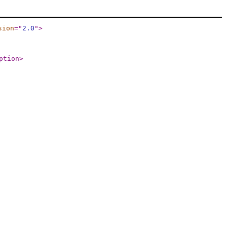
sion
="
2.0
"
>
ption
>