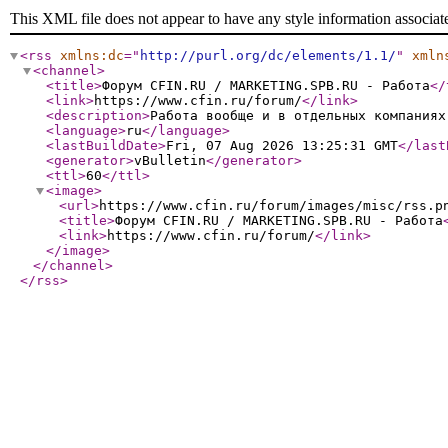
This XML file does not appear to have any style information associat
<rss
xmlns:dc
="
http://purl.org/dc/elements/1.1/
"
xmln
<channel
>
<title
>
Форум CFIN.RU / MARKETING.SPB.RU - Работа
</
<link
>
https://www.cfin.ru/forum/
</link
>
<description
>
Работа вообще и в отдельных компаниях
<language
>
ru
</language
>
<lastBuildDate
>
Fri, 07 Aug 2026 13:25:31 GMT
</last
<generator
>
vBulletin
</generator
>
<ttl
>
60
</ttl
>
<image
>
<url
>
https://www.cfin.ru/forum/images/misc/rss.p
<title
>
Форум CFIN.RU / MARKETING.SPB.RU - Работа
<link
>
https://www.cfin.ru/forum/
</link
>
</image
>
</channel
>
</rss
>