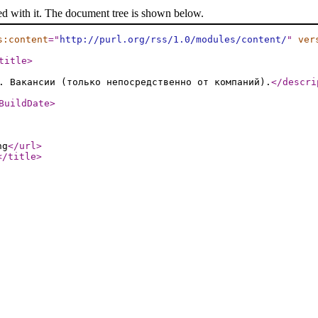
ed with it. The document tree is shown below.
s:content
="
http://purl.org/rss/1.0/modules/content/
"
ver
title
>
. Вакансии (только непосредственно от компаний).
</descri
BuildDate
>
ng
</url
>
</title
>