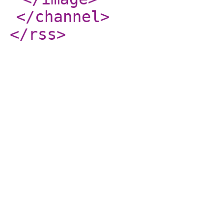
</channel
>
</rss
>