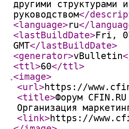
другими структурами и
руководством
</descrip
<language
>
ru
</languag
<lastBuildDate
>
Fri, 0
GMT
</lastBuildDate
>
<generator
>
vBulletin
<
<ttl
>
60
</ttl
>
<image
>
<url
>
https://www.cfi
<title
>
Форум CFIN.RU
Организация маркетин
<link
>
https://www.cf
</image
>