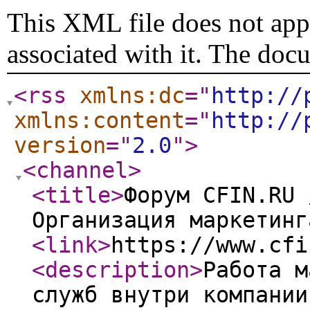
This XML file does not appe
associated with it. The doc
<rss
xmlns:dc
="
http://
xmlns:content
="
http://
version
="
2.0
"
>
<channel
>
<title
>
Форум CFIN.RU 
Организация маркетинг
<link
>
https://www.cfi
<description
>
Работа м
служб внутри компании