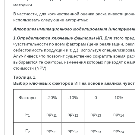
методики.
В частности, для количественной оценки риска инвестицион
использовать следующие алгоритмы:
Алгоритм имитационного моделирования (инструмен
1.Определяются ключевые факторы ИП.
Для этого пред
чувствительности по всем факторам (цена реализации, рек
себестоимость продукции и т. д.), используя специализирова
Альт-Инвест, что позволит существенно сократить время рас
выбираются те факторы, изменения которых приводят к на
стоимости (NPV).
Таблица 1.
Выбор ключевых факторов ИП на основе анализа чувс
Факторы
-20%
-10%
0
10%
F
npv
npv
npv
npv
1
11
12
13
14
F
npv
npv
npv
npv
2
21
22
23
24