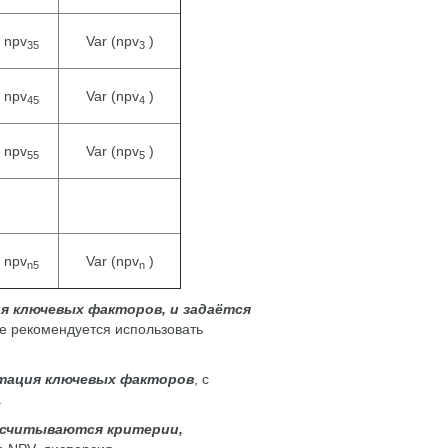
npv
Var (npv
)
35
3
npv
Var (npv
)
45
4
npv
Var (npv
)
55
5
npv
Var (npv
)
n5
n
ия ключевых факторов, и задаётся
е рекомендуется использовать
тация ключевых факторов
, с
.
ссчитываются критерии,