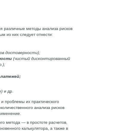
я различные методы анализа рисков
м из них следует отнести:
в достоверности);
ности
(чистый дисконтированный
.);
платежей;
е)
и др.
 и проблемы их практического
количественного анализа рисков
рименение.
го метода — в простоте расчетов,
овенного калькулятора, а также в