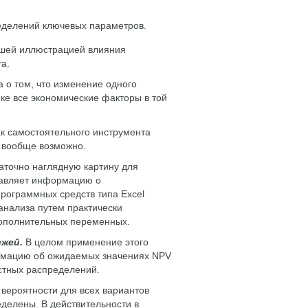
еделений ключевых параметров.
шей иллюстрацией влияния
а.
 о том, что изменение одного
ике все экономические факторы в той
ак самостоятельного инструмента
и вообще возможно.
аточно наглядную картину для
ставляет информацию о
программных средств типа Excel
анализа путем практически
дополнительных переменных.
ежей.
В целом применение этого
ормацию об ожидаемых значениях NPV
остных распределений.
 вероятности для всех вариантов
делены. В действительности в