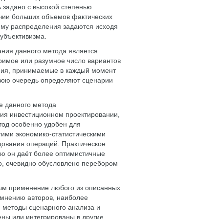
 задано с высокой степенью
ичии больших объемов фактических
ому распределения задаются исходя
субъективизма.
ания данного метода является
зримое или разумное число вариантов
ения, принимаемые в каждый момент
 свою очередь определяют сценарии
е данного метода
ия инвестиционном проектировании,
тод особенно удобен для
угими экономико-статистическими
дования операций. Практическое
ую он даёт более оптимистичные
то, очевидно обусловлено перебором
ым применение любого из описанных
о мнению авторов, наиболее
 методы сценарного анализа и
ны или интегрированы в другие