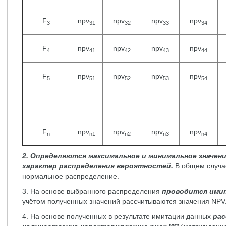
F
npv
npv
npv
npv
3
31
32
33
34
F
npv
npv
npv
npv
4
41
42
43
44
F
npv
npv
npv
npv
5
51
52
53
54
…
F
npv
npv
npv
npv
n
n1
n2
n3
n4
2. Определяются максимальное и минимальное значен
характер распределения вероятностей.
В общем случа
нормальное распределение.
3. На основе выбранного распределения
проводится ими
учётом полученных значений рассчитываются значения NPV
4. На основе полученных в результате имитации данных
ра