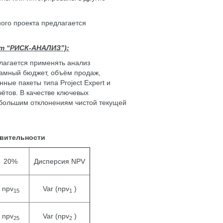
ного проекта предлагается
т “РИСК-АНАЛИЗ”):
лагается применять анализ
ламный бюджет, объём продаж,
нные пакеты типа Project Expert и
чётов. В качестве ключевых
ибольшим отклонениям чистой текущей
твительности
20%
Дисперсия NPV
npv
Var (npv
)
15
1
npv
Var (npv
)
25
2