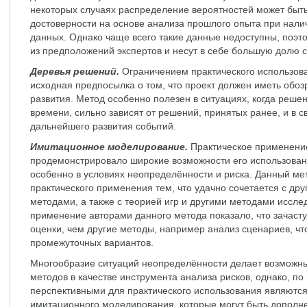
некоторых случаях распределение вероятностей может быть
достоверности на основе анализа прошлого опыта при нал
данных. Однако чаще всего такие данные недоступны, поэт
из предположений экспертов и несут в себе большую долю 
Деревья решений.
Ограничением практического использов
исходная предпосылка о том, что проект должен иметь обо
развития. Метод особенно полезен в ситуациях, когда реш
времени, сильно зависят от решений, принятых ранее, и в
дальнейшего развития событий.
Имитационное моделирование.
Практическое применени
продемонстрировало широкие возможности его использован
особенно в условиях неопределённости и риска. Данный ме
практического применения тем, что удачно сочетается с др
методами, а также с теорией игр и другими методами иссле
применение авторами данного метода показало, что зачаст
оценки, чем другие методы, например анализ сценариев, ч
промежуточных вариантов.
Многообразие ситуаций неопределённости делает возможн
методов в качестве инструмента анализа рисков, однако, п
перспективными для практического использования являются
имитационного моделирования, которые могут быть дополне