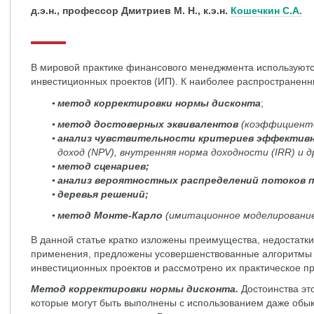
д.э.н., профессор Дмитриев М. Н., к.э.н.
Кошечкин С.А.
В мировой практике финансового менеджмента используютс
инвестиционных проектов (ИП). К наиболее распространенны
метод корректировки нормы дисконта
;
метод достоверных эквивалентов
(коэффициенто
анализ чувствительности критериев эффектив
доход (NPV), внутренняя норма доходности (IRR) и др
метод сценариев;
анализ вероятностных распределений потоков 
деревья решений;
метод Монте-Карло
(имитационное моделировани
В данной статье кратко изложены преимущества, недостатки
применения, предложены усовершенствованные алгоритмы 
инвестиционных проектов и рассмотрено их практическое п
Метод корректировки нормы дисконта.
Достоинства это
которые могут быть выполнены с использованием даже обыкн