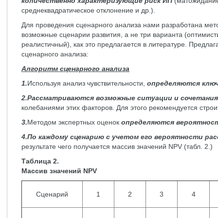
количественно характеризующие риск ИП
(матожидание
среднеквадратическое отклонение и др.).
Для проведения сценарного анализа нами разработана мет
возможные сценарии развития, а не три варианта (оптимис
реалистичный), как это предлагается в литературе. Предла
сценарного анализа:
Алгоритм сценарного анализа
1.
Используя анализ чувствительности,
определяются клю
2.Рассматриваются возможные ситуации и сочетани
колебаниями этих факторов. Для этого рекомендуется строи
3.
Методом экспертных оценок
определяются вероятност
4.По каждому сценарию с учетом его вероятности ра
результате чего получается массив значений NPV (табл. 2.)
Таблица 2.
Массив значений NPV
Сценарий
1
2
3
4