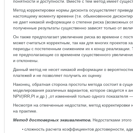
понятности и доступности. Вместе с тем метод имеет сущес
Метод корректировки нормы дисконта осуществляет приведе
настоящему моменту времени (т.е. обыкновенное дисконтир
не дает никакой информации о степени риска (возможных от
полученные результаты существенно зависят только от вели
Он также предполагает увеличение риска во времени с пос
может считаться корректным, так как для многих проектов х
периоды с постепенным снижением их к концу реализации. 
не предполагающие со временем существенного увеличения
и отклонены.
Данный метод не несет никакой информации о вероятностн
платежей и не позволяет получить их оценку.
Наконец, обратная сторона простоты метода состоит в сущ
моделирования различных вариантов, которое сводится к а
NPV(IRR,PI и др.) „от изменений только одного показателя 
Несмотря на отмеченные недостатки, метод корректировки
на практике.
Метод достоверных эквивалентов.
Недостатками этого 
сложность расчета коэффициентов достоверности, аде