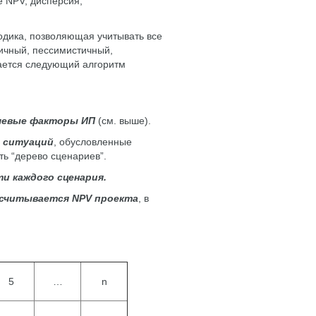
 NPV, дисперсия,
одика, позволяющая учитывать все
тичный, пессимистичный,
гается следующий алгоритм
чевые факторы ИП
(см. выше).
я ситуаций
, обусловленные
ть “дерево сценариев”.
и каждого сценария.
ссчитывается NPV проекта
, в
5
…
n