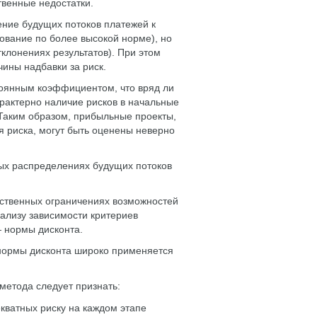
твенные недостатки.
ние будущих потоков платежей к
ование по более высокой норме), но
клонениях результатов). При этом
чины надбавки за риск.
тоянным коэффициентом, что вряд ли
арактерно наличие рисков в начальные
Таким образом, прибыльные проекты,
 риска, могут быть оценены неверно
ых распределениях будущих потоков
ественных ограничениях возможностей
нализу зависимости критериев
— нормы дисконта.
 нормы дисконта широко применяется
метода следует признать:
кватных риску на каждом этапе