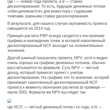
где
i
— номер года проекта, а
d
— ставка
дисконтирования. То есть, будущие денежные потоки
«обесцениваются» для инвестора с годовыми
темпами, равными ставке дисконтирования.
В результате, для нашего случая окупаемость проекта
смещается на 2014 год.
Принцип расчета PBP всегда сводится к построению
графика и нахождении точки, в которой накопленный
дисконтированный NCF выходит на положительные
значения.
Другой важный показатель проекта, NPV, хотя и виден
очень хорошо на графике денежных потоков, обычно
рассчитывается по формуле. Суть NPV — чистый
доход, который принесет проект с учетом
дисконтирования. На графике это то значение, которой
принимает накопленный дисконтированный NCF
проекта к моменту окончания расчетов (в примере —
около 500). Формула же NPV выглядит так:
где
NCF
— чистый денежный поток
i
-го года, а
N
—
i