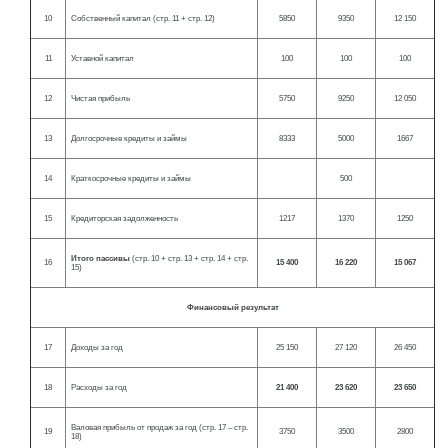
10
Собственный капитал (стр. 11 + стр. 12)
5850
9350
12 150
11
Уставной капитал
100
100
100
12
Чистая прибыль
5750
9250
12 050
13
Долгосрочные кредиты и займы
8333
5000
1667
14
Краткосрочные кредиты и займы
500
15
Кредиторская задолженность
1217
1370
1250
Итого пассивы
(стр. 10 + стр. 13 + стр. 14 + стр.
16
15 400
16 220
15 067
15)
Финансовый результат
17
Доходы за год
25 150
27 120
26 450
18
Расходы за год
21 400
23 620
23 650
Валовая прибыль от продаж за год (стр. 17 – стр.
19
3750
3500
2800
18)