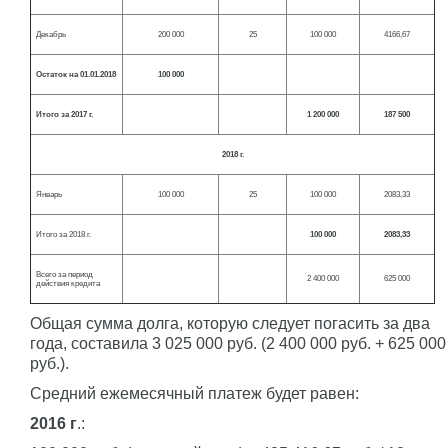
Декабрь
200 000
25
100 000
4166,67
Остаток на 01.01.2018
100 000
Итого за 2017 г.
1 200 000
187 500
2018 г.
Январь
100 000
25
100 000
2083,33
Итого за 2018 г.
100 000
2083,33
Всего за период
2 400 000
625 000
действия кредита
Общая сумма долга, которую следует погасить за два
года, составила 3 025 000 руб. (2 400 000 руб. + 625 000
руб.).
Средний ежемесячный платеж будет равен:
2016 г
.: