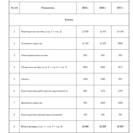
№ п/п
Показатель
2015 г.
2016 г.
2017 г.
Баланс
1
Внеоборотные активы (стр. 2 + стр. 3)
12 600
11 470
10 240
2
Основные средства
12 100
11 020
9940
3
Нематериальные активы
500
450
300
4
Оборотные активы (стр. 5 + стр. 6 + стр. 7)
2650
4650
4577
5
Запасы
1200
1480
920
6
Краткосрочная дебиторская задолженность
800
1170
1797
7
Денежные средства
650
2000
1860
8
Краткосрочные финансовые вложения
150
100
250
9
Итого активы
(стр. 1 + стр. 4 + стр. 8)
15 400
16 220
15 067