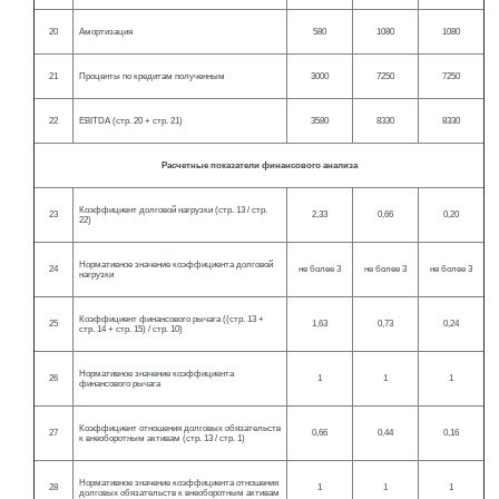
20
Амортизация
580
1080
1080
21
Проценты по кредитам полученным
3000
7250
7250
22
EBITDA (стр. 20 + стр. 21)
3580
8330
8330
Расчетные показатели финансового анализа
Коэффициент долговой нагрузки (стр. 13 / стр.
23
2,33
0,66
0,20
22)
Нормативное значение коэффициента долговой
24
не более 3
не более 3
не более 3
нагрузки
Коэффициент финансового рычага ((стр. 13 +
25
1,63
0,73
0,24
стр. 14 + стр. 15) / стр. 10)
Нормативное значение коэффициента
26
1
1
1
финансового рычага
Коэффициент отношения долговых обязательств
27
0,66
0,44
0,16
к внеоборотным активам (стр. 13 / стр. 1)
Нормативное значение коэффициента отношения
28
1
1
1
долговых обязательств к внеоборотным активам