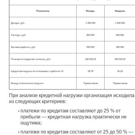
Показатель
Январь
Февраль
Доходы, руб.
1 350 000
1 200 000
Расходы, руб.
800 000
850 000
Валовая прибыль, руб.
550 000
350 000
Платежи по кредитам за месяц, руб.
158 333,33
158 333,33
Кредитная нагрузка по отношению к прибыли, %
28,79
45,24
Вывод относительно нагрузки
Приемлемая
Приемлемая
При анализе кредитной нагрузки организация исходила
из следующих критериев:
платежи по кредитам составляют до 25 % от
прибыли — кредитная нагрузка практически не
ощутима;
платежи по кредитам составляют от 25 до 50 % —