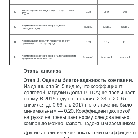
Коэффициент ликвидности (стр. 4 / (стр. 14 + стр.
29
2,18
2,49
3,66
15)), ед.
Нормативное значение коэффициента
30
выше 1
выше 1
выше 1
ликвидности, ед.
Коэффициент покрытия процентов за счет
31
1,19
1,15
1,15
прибыли (стр. 22 / стр. 21), ед.
Нормативное значение коэффициента покрытия
32
больше 1
больше 1
больше 1
процентов за счет прибыли
Этапы анализа
Этап 1. Оценим благонадежность компании.
Из данных табл. 5 видно, что коэффициент
долговой нагрузки (Долг/EBITDA) не превышает
норму. В 2015 году он составил 2,33, в 2016 г.
снизился до 0,66, а в 2017 г. его значение было
минимальным — 0,20. Коэффициент долговой
нагрузки не превышает норму, следовательно,
компанию можно назвать надежным заемщиком.
Другие аналитические показатели (коэффициент