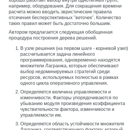
хорошо работает выбор внутри однотипных групп,
например, оборудования. Для сокращения времени
расчета можно вводить эвристические правила
отсечения бесперспективных "веточек". Количество
таких правил может быть достаточно большим.
Автором предлагается следующая обобщенная
процедура построения дерева решений.
В узле решения (на первом шаге - корневой узел)
рассчитывается задача линейного
программирования, одновременно находятся
множители Лагранжа, которые обеспечивают
выбор недоминируемых стратегий среди
ресурсов, используемых полностью в рамках
одного цикла оперативного управления.
Определяется величина управляемости и
изменчивости. Факторы упорядочиваются по
убыванию модуля произведения коэффициента
чувствительности фактора, изменчивости и
управляемости им.
Определяется область устойчивости множителя
Лагранжа, соответствующего фактору, который