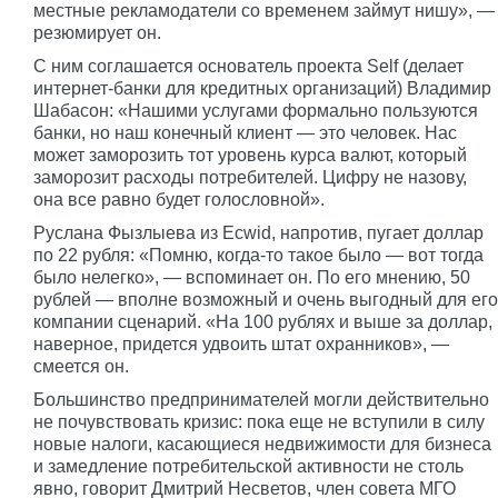
местные рекламодатели со временем займут нишу», —
резюмирует он.
С ним соглашается основатель проекта Self (делает
интернет-банки для кредитных организаций) Владимир
Шабасон: «Нашими услугами формально пользуются
банки, но наш конечный клиент — это человек. Нас
может заморозить тот уровень курса валют, который
заморозит расходы потребителей. Цифру не назову,
она все равно будет голословной».
Руслана Фызлыева из Ecwid, напротив, пугает доллар
по 22 рубля: «Помню, когда-то такое было — вот тогда
было нелегко», — вспоминает он. По его мнению, 50
рублей — вполне возможный и очень выгодный для его
компании сценарий. «На 100 рублях и выше за доллар,
наверное, придется удвоить штат охранников», —
смеется он.
Большинство предпринимателей могли действительно
не почувствовать кризис: пока еще не вступили в силу
новые налоги, касающиеся недвижимости для бизнеса
и замедление потребительской активности не столь
явно, говорит Дмитрий Несветов, член совета МГО