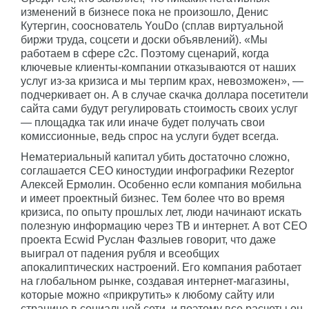
изменений в бизнесе пока не произошло, Денис
Кутергин, сооснователь YouDo (сплав виртуальной
биржи труда, соцсети и доски объявлений). «Мы
работаем в сфере c2c. Поэтому сценарий, когда
ключевые клиенты-компании отказываются от наших
услуг из-за кризиса и мы терпим крах, невозможен», —
подчеркивает он. А в случае скачка доллара посетители
сайта сами будут регулировать стоимость своих услуг
— площадка так или иначе будет получать свои
комиссионные, ведь спрос на услуги будет всегда.
Нематериальный капитал убить достаточно сложно,
соглашается СЕО киностудии инфографики Rezeptor
Алексей Ермолин. Особенно если компания мобильна
и имеет проектный бизнес. Тем более что во время
кризиса, по опыту прошлых лет, люди начинают искать
полезную информацию через ТВ и интернет. А вот CEO
проекта Ecwid Руслан Фазлыев говорит, что даже
выиграл от падения рубля и всеобщих
апокалиптических настроений. Его компания работает
на глобальном рынке, создавая интернет-магазины,
которые можно «прикрутить» к любому сайту или
странице в социальной сети, и поэтому все расчеты он