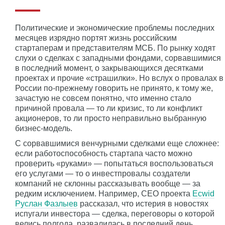
Политические и экономические проблемы последних
месяцев изрядно портят жизнь российским
стартаперам и представителям МСБ. По рынку ходят
слухи о сделках с западными фондами, сорвавшимися
в последний момент, о закрывающихся десятками
проектах и прочие «страшилки». Но вслух о провалах в
России по-прежнему говорить не принято, к тому же,
зачастую не совсем понятно, что именно стало
причиной провала — то ли кризис, то ли конфликт
акционеров, то ли просто неправильно выбранную
бизнес-модель.
С сорвавшимися венчурными сделками еще сложнее:
если работоспособность стартапа часто можно
проверить «руками» — попытаться воспользоваться
его услугами — то о инвестпровалы создатели
компаний не склонны рассказывать вообще — за
редким исключением. Например, CEO проекта
Ecwid
Руслан Фазлыев
рассказал, что истерия в новостях
испугали инвестора — сделка, переговоры о которой
велись полгода, развалилась в последний день.