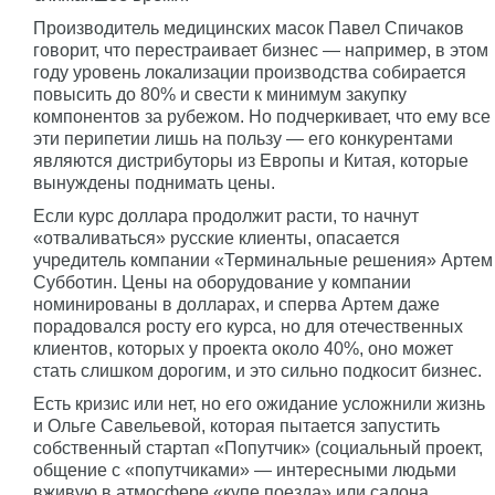
Производитель медицинских масок Павел Спичаков
говорит, что перестраивает бизнес — например, в этом
году уровень локализации производства собирается
повысить до 80% и свести к минимум закупку
компонентов за рубежом. Но подчеркивает, что ему все
эти перипетии лишь на пользу — его конкурентами
являются дистрибуторы из Европы и Китая, которые
вынуждены поднимать цены.
Если курс доллара продолжит расти, то начнут
«отваливаться» русские клиенты, опасается
учредитель компании «Терминальные решения» Артем
Субботин. Цены на оборудование у компании
номинированы в долларах, и сперва Артем даже
порадовался росту его курса, но для отечественных
клиентов, которых у проекта около 40%, оно может
стать слишком дорогим, и это сильно подкосит бизнес.
Есть кризис или нет, но его ожидание усложнили жизнь
и Ольге Савельевой, которая пытается запустить
собственный стартап «Попутчик» (социальный проект,
общение с «попутчиками» — интересными людьми
вживую в атмосфере «купе поезда» или салона