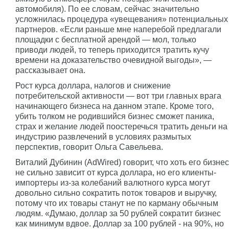
автомобиля). По ее словам, сейчас значительно
усложнилась процедура «увещевания» потенциальных
партнеров. «Если раньше мне наперебой предлагали
площадки с бесплатной арендой — мол, только
приводи людей, то теперь приходится тратить кучу
времени на доказательство очевидной выгоды», —
рассказывает она.
Рост курса доллара, налогов и снижение
потребительской активности — вот три главных врага
начинающего бизнеса на данном этапе. Кроме того,
убить толком не родившийся бизнес сможет паника,
страх и желание людей поостеречься тратить деньги на
индустрию развлечений в условиях размытых
перспектив, говорит Ольга Савельева.
Виталий Дубинин (AdWired) говорит, что хоть его бизнес
не сильно зависит от курса доллара, но его клиенты-
импортеры из-за колебаний валютного курса могут
довольно сильно сократить поток товаров и выручку,
потому что их товары станут не по карману обычным
людям. «Думаю, доллар за 50 рублей сократит бизнес
как минимум вдвое. Доллар за 100 рублей - на 90%, но