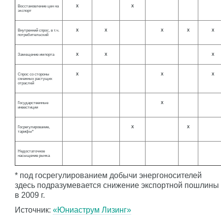
Восстановление цен на
Х
Х
экспорт
Внутренний спрос, в т.ч.
Х
Х
Х
Х
Х
потребительский
Замещение импорта
Х
Х
Х
Спрос со стороны
Х
Х
Х
смежных растущих
отраслей
Государственные
Х
инвестиции
Госрегулирование,
Х
Х
тарифы*
Недостаточное
насыщение рынка
* под госрегулированием добычи энергоносителей
здесь подразумевается снижение экспортной пошлины
в 2009 г.
Источник:
«Юниаструм Лизинг»