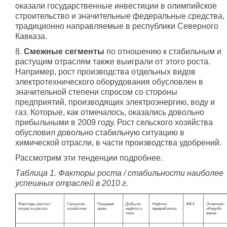
оказали государственные инвестиции в олимпийское
строительство и значительные федеральные средства,
традиционно направляемые в республики Северного
Кавказа.
8.
Смежные сегменты
по отношению к стабильным и
растущим отраслям также выиграли от этого роста.
Например, рост производства отдельных видов
электротехнического оборудования обусловлен в
значительной степени спросом со стороны
предприятий, производящих электроэнергию, воду и
газ. Которые, как отмечалось, оказались довольно
прибыльными в 2009 году. Рост сельского хозяйства
обусловил довольно стабильную ситуацию в
химической отрасли, в части производства удобрений.
Рассмотрим эти тенденции подробнее.
Таблица 1. Факторы роста / стабильности наиболее
успешных отраслей в 2010 г.
Факторы роста /
Сельское
Пищевая
Добыча
Нефте-
ЖКХ
Электро-
отрасли роста
хозяйство
пром.
нефти и
переработка
оборудо-
газа
вание