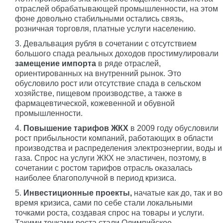
отраслей обрабатывающей промышленности, на этом
фоне довольно стабильными остались связь,
розничная торговля, платные услуги населению.
3. Девальвация рубля в сочетании с отсутствием
большого спада реальных доходов простимулировали
замещение импорта
в ряде отраслей,
ориентированных на внутренний рынок. Это
обусловило рост или отсутствие спада в сельском
хозяйстве, пищевом производстве, а также в
фармацевтической, кожевенной и обувной
промышленности.
4.
Повышение тарифов ЖКХ
в 2009 году обусловили
рост прибыльности компаний, работающих в области
производства и распределения электроэнергии, воды и
газа. Спрос на услуги ЖКХ не эластичен, поэтому, в
сочетании с ростом тарифов отрасль оказалась
наиболее благополучной в период кризиса.
5.
Инвестиционные проекты,
начатые как до, так и во
время кризиса, сами по себе стали локальными
точками роста, создавая спрос на товары и услуги.
Такими точками роста стали Олимпийское