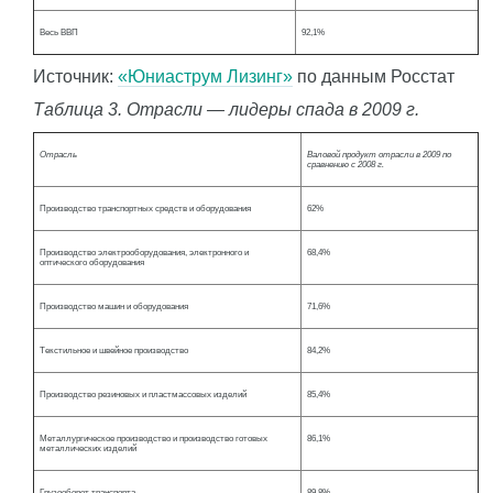
Весь ВВП
92,1%
Источник:
«Юниаструм Лизинг»
по данным Росстат
Таблица 3. Отрасли — лидеры спада в 2009 г.
Отрасль
Валовой продукт отрасли в 2009 по
сравнению с 2008 г.
Производство транспортных средств и оборудования
62%
Производство электрооборудования, электронного и
68,4%
оптического оборудования
Производство машин и оборудования
71,6%
Текстильное и швейное производство
84,2%
Производство резиновых и пластмассовых изделий
85,4%
Металлургическое производство и производство готовых
86,1%
металлических изделий
Грузооборот транспорта
89,8%