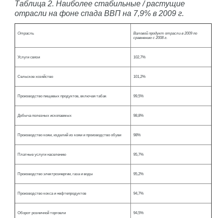
Таблица 2. Наиболее стабильные / растущие
отрасли на фоне спада ВВП на 7,9% в 2009 г.
Отрасль
Валовой продукт отрасли в 2009 по
сравнению с 2008 г.
Услуги связи
102,7%
Сельское хозяйство
101,2%
Производство пищевых продуктов, включая табак
99,5%
Добыча полезных ископаемых
98,8%
Производство кожи, изделий из кожи и производство обуви
98%
Платные услуги населению
95,7%
Производство электроэнергии, газа и воды
95,2%
Производство кокса и нефтепродуктов
94,7%
Оборот розничной торговли
94,5%