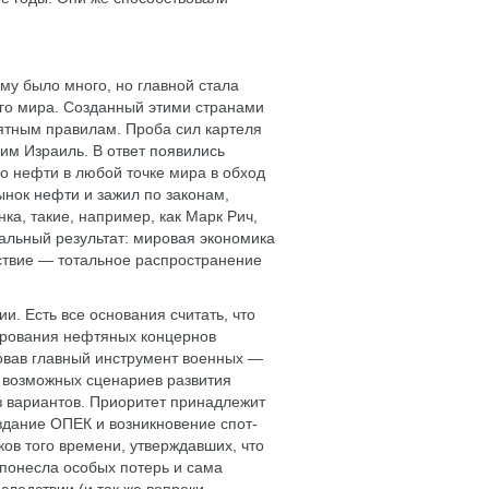
му было много, но главной стала
го мира. Созданный этими странами
нятным правилам. Проба сил картеля
им Израиль. В ответ появились
о нефти в любой точке мира в обход
ынок нефти и зажил по законам,
а, такие, например, как Марк Рич,
альный результат: мировая экономика
дствие — тотальное распространение
. Есть все основания считать, что
ирования нефтяных концернов
овав главный инструмент военных —
 возможных сценариев развития
з вариантов. Приоритет принадлежит
оздание ОПЕК и возникновение спот-
ков того времени, утверждавших, что
е понесла особых потерь и сама