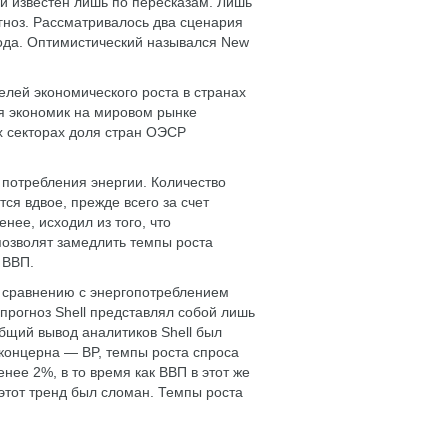
и известен лишь по пересказам. Лишь
огноз. Рассматривалось два сценария
ода. Оптимистический назывался New
елей экономического роста в странах
я экономик на мировом рынке
их секторах доля стран ОЭСР
 потребления энергии. Количество
тся вдвое, прежде всего за счет
нее, исходил из того, что
позволят замедлить темпы роста
 ВВП.
 сравнению с энергопотреблением
прогноз Shell представлял собой лишь
бщий вывод аналитиков Shell был
концерна — BP, темпы роста спроса
енее 2%, в то время как ВВП в этот же
 этот тренд был сломан. Темпы роста