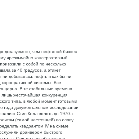
предсказуемого, чем нефтяной бизнес.
ому чрезвычайно консервативный.
привозили с собой по несколько
ала за 40 градусов, а этикет
 ни добывалась нефть и как бы ни
ц корпоративной системы. Все
концерна. В те стабильные времена
а лишь жесточайшая конкуренция
кого типа, в любой момент готовыми
ого года документальном исследовании
урналист Стив Колл вплоть до 1970-х
молитвы (самой настоящей) во славу
ределить квадрантом IV на схеме
послужили драйвером быстрого
е годы. Они же способствовали