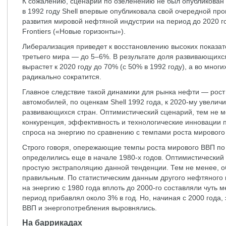
К сожалению, сценарий по озеленению не был опубликован 
в 1992 году Shell впервые опубликовала свой очередной пр
развития мировой нефтяной индустрии на период до 2020 г
Frontiers («Новые горизонты»).
Либерализация приведет к восстановлению высоких показат
третьего мира — до 5–6%. В результате доля развивающихс
вырастет к 2020 году до 70% (с 50% в 1992 году), а во мног
радикально сократится.
Главное следствие такой динамики для рынка нефти — рост
автомобилей, по оценкам Shell 1992 года, к 2020-му увеличи
развивающихся стран. Оптимистический сценарий, тем не ме
конкуренция, эффективность и технологические инновации 
спроса на энергию по сравнению с темпами роста мирового
Строго говоря, опережающие темпы роста мирового ВВП по
определились еще в начале 1980-х годов. Оптимистический 
простую экстраполяцию данной тенденции. Тем не менее, о
правильным. По статистическим данным другого нефтяного 
на энергию с 1980 года вплоть до 2000-го составляли чуть м
период прибавлял около 3% в год. Но, начиная с 2000 года,
ВВП и энергопотребления выровнялись.
На баррикадах