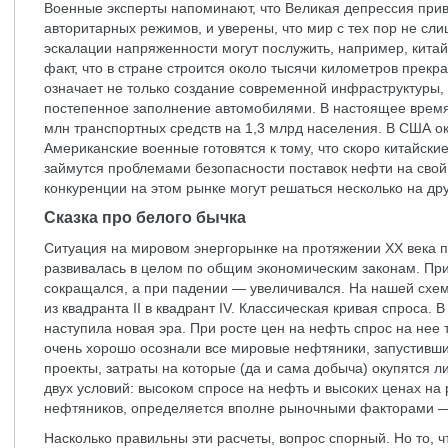
Военные эксперты напоминают, что Великая депрессия при
авторитарных режимов, и уверены, что мир с тех пор не сл
эскалации напряженности могут послужить, например, китай
факт, что в стране строится около тысячи километров прек
означает не только создание современной инфраструктуры, 
постепенное заполнение автомобилями. В настоящее время
млн транспортных средств на 1,3 млрд населения. В США ок
Американские военные готовятся к тому, что скоро китайск
займутся проблемами безопасности поставок нефти на свой
конкуренции на этом рынке могут решаться несколько на др
Сказка про белого бычка
Ситуация на мировом энергорынке на протяжении ХХ века 
развивалась в целом по общим экономическим законам. При 
сокращался, а при падении — увеличивался. На нашей схем
из квадранта II в квадрант IV. Классическая кривая спроса. В
наступила новая эра. При росте цен на нефть спрос на нее 
очень хорошо осознали все мировые нефтяники, запустивш
проекты, затраты на которые (да и сама добыча) окупятся
двух условий: высоком спросе на нефть и высоких ценах на
нефтяников, определяется вполне рыночными факторами 
Насколько правильны эти расчеты, вопрос спорный. Но то, 