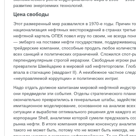
развитию энергоемких технологий.
Цена свободы
Этот размеренный мир развалился в 1970-е годы. Причин то
национализация нефтяных месторождений в странах третье
нефтяной картель ОПЕК повел игру по своим, не всегда по
— эмбарго на поставки нефти государствам, поддерживающ
трейдерские компании, способные продать любое количеств
всех санкций и политических ограничений. Сложился спот-р
перпендикулярным строгой иерархии. Свободные игроки рынк
превратили Швейцарию в мировой хаб нефтеторговли. Глоб
впала в стагнацию (квадрант II). А неизбежное частное сле
«неуправляемой коррупции» и политических интриг.
Надо отдать должное капитанам мировой нефтяной индустрии
они предвидели эти события. Отделы стратегического план
окончательно превратились в генеральные штабы, задейств
имитационное моделирование, основанное на анализе всех
ситуации и выработке оптимального решения для каждого и
корпорации Shell, аналитики которой сумели предсказать с
рынка нефти. В итоге компания вопреки консенсусу аналити
такого не может быть, потому что не может быть никогда, н