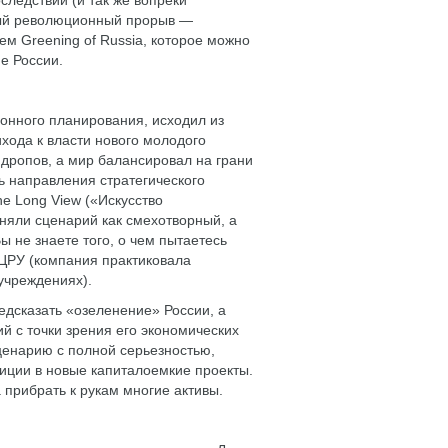
следствии (и так же вопреки
мый революционный прорыв —
ем Greening of Russia, которое можно
е России.
ионного планирования, исходил из
хода к власти нового молодого
дропов, а мир балансировал на грани
ь направления стратегического
he Long View («Искусство
няли сценарий как смехотворный, а
 не знаете того, о чем пытаетесь
 ЦРУ (компания практиковала
учреждениях).
едсказать «озеленение» России, а
й с точки зрения его экономических
сценарию с полной серьезностью,
иции в новые капиталоемкие проекты.
а прибрать к рукам многие активы.