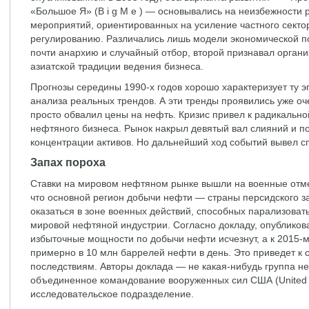
«Большое Я» (B i g M e ) — основывались на неизбежности
мероприятий, ориентированных на усиление частного секто
регулированию. Различались лишь модели экономической п
почти анархию и случайный отбор, второй признавал орган
азиатской традиции ведения бизнеса.
Прогнозы середины 1990-х годов хорошо характеризует ту э
анализа реальных трендов. А эти тренды проявились уже оче
просто обвалил цены на нефть. Кризис привел к радикальн
нефтяного бизнеса. Рынок накрыл девятый вал слияний и 
концентрации активов. Но дальнейший ход событий вывел с
Запах пороха
Ставки на мировом нефтяном рынке вышли на военные отметк
что основной регион добычи нефти — страны персидского з
оказаться в зоне военных действий, способных парализова
мировой нефтяной индустрии. Согласно докладу, опубликова
избыточные мощности по добычи нефти исчезнут, а к 2015-
примерно в 10 млн баррелей нефти в день. Это приведет к
последствиям. Авторы доклада — не какая-нибудь группа н
объединенное командование вооруженных сил США (United S
исследовательское подразделение.