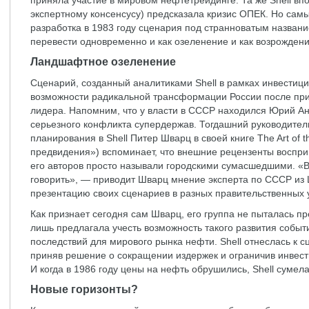
приняла участие в мировом нефтетрейдинге. Та же Shell впо
экспертному консенсусу) предсказала кризис ОПЕК. Но са
разработка в 1983 году сценария под странноватым названи
перевести одновременно и как озеленение и как возрождени
Ландшафтное озеленение
Сценарий, созданный аналитиками Shell в рамках инвестиц
возможности радикальной трансформации России после при
лидера. Напомним, что у власти в СССР находился Юрий Ан
серьезного конфликта супердержав. Тогдашний руководител
планирования в Shell Питер Шварц в своей книге The Art of t
предвидения») вспоминает, что внешние рецензенты воспри
его авторов просто называли городскими сумасшедшими. «Вы
говорить», — приводит Шварц мнение эксперта по СССР из
презентацию своих сценариев в разных правительственных 
Как признает сегодня сам Шварц, его группа не пыталась пр
лишь предлагала учесть возможность такого развития событи
последствий для мирового рынка нефти. Shell отнеслась к 
приняв решение о сокращении издержек и ограничив инвест
И когда в 1986 году цены на нефть обрушились, Shell сумел
Новые горизонты?