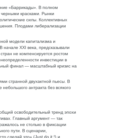
ание «Баррикады». В полном
 черными красками. Рынки
олитические силы. Коллективных
ошения. Плодами либерализации
нной модели капитализма и
В начале XXI века, предсказывали
х стран не компенсируется ростом
 неопределенности инвестиции в
льный финал — масштабный кризис на
ями странной двухактной пьесы. В
 небольшого антракта без всякого
о общий освободительный тренд эпохи
тивах. Главный аргумент — так
выражалось не столько в фиксации
ного пути. В сценарии,
 сделай это» (Just do it !) и