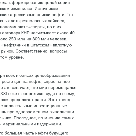
вела к формированию целой серии
ишком изменился. Источником
ские агрессивные поиски нефти. Тот
расных четырехполосных хайвеев,
напоминают эксперты, но и их
 автопарк КНР насчитывает около 40
оло 250 млн на 309 млн человек.
ие «нефтяники в штатском» вплотную
 рынок. Соответственно, вопросы
угом уровне.
при всех нюансах ценообразования
росте цен на нефть, спрос на нее
е это означает, что мир перемещался
 XXI веке в энергетике, судя по всему,
тоже продолжает расти. Этот тренд
ие колоссальные инвестиционные
 лишь при одновременном выполнении
 рынке. Последнее, по мнению самих
— маржинальными издержками.
что большая часть нефти будущего