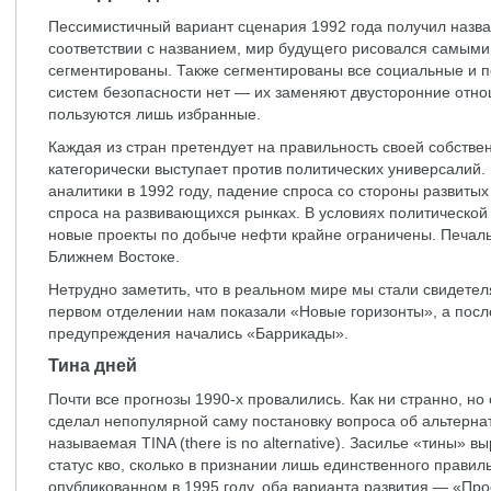
Пессимистичный вариант сценария 1992 года получил назв
соответствии с названием, мир будущего рисовался самыми
сегментированы. Также сегментированы все социальные и п
систем безопасности нет — их заменяют двусторонние отн
пользуются лишь избранные.
Каждая из стран претендует на правильность своей собстве
категорически выступает против политических универсалий. 
аналитики в 1992 году, падение спроса со стороны развиты
спроса на развивающихся рынках. В условиях политической
новые проекты по добыче нефти крайне ограничены. Печа
Ближнем Востоке.
Нетрудно заметить, что в реальном мире мы стали свидетел
первом отделении нам показали «Новые горизонты», а после
предупреждения начались «Баррикады».
Тина дней
Почти все прогнозы 1990-х провалились. Как ни странно, н
сделал непопулярной саму постановку вопроса об альтерна
называемая TINA (there is no alternative). Засилье «тины» 
статус кво, сколько в признании лишь единственного правиль
опубликованном в 1995 году, оба варианта развития — «Просто