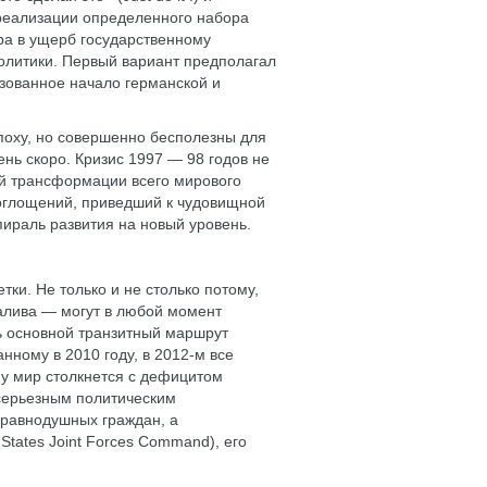
 реализации определенного набора
ра в ущерб государственному
олитики. Первый вариант предполагал
изованное начало германской и
поху, но совершенно бесполезны для
нь скоро. Кризис 1997 — 98 годов не
ой трансформации всего мирового
поглощений, приведший к чудовищной
пираль развития на новый уровень.
и. Не только и не столько потому,
алива — могут в любой момент
ть основной транзитный маршрут
нному в 2010 году, в 2012-м все
му мир столкнется с дефицитом
 серьезным политическим
еравнодушных граждан, а
tates Joint Forces Command), его