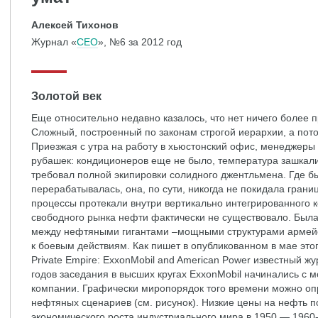
Алексей Тихонов
Журнал «
СЕО
», №6 за 2012 год
Золотой век
Еще относительно недавно казалось, что нет ничего более 
Сложный, построенный по законам строгой иерархии, а пот
Приезжая с утра на работу в хьюстонский офис, менеджеры 
рубашек: кондиционеров еще не было, температура зашкалив
требовал полной экипировки солидного джентльмена. Где бы
перерабатывалась, она, по сути, никогда не покидала грани
процессы протекали внутри вертикально интегрированного 
свободного рынка нефти фактически не существовало. Был
между нефтяными гигантами –мощными структурами армейс
к боевым действиям. Как пишет в опубликованном в мае эт
Private Empire: ExxonMobil and American Power известный ж
годов заседания в высших кругах ExxonMobil начинались с 
компании. Графически миропорядок того времени можно оп
нефтяных сценариев (см. рисунок). Низкие цены на нефть 
экономического роста индустриального мира в 1950 — 1960-