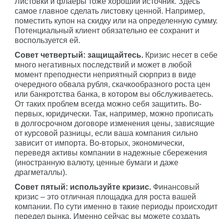
Листовки и флаеры тоже хороший источник. Здесь
самое главное сделать листовку ценной. Например,
поместить купон на скидку или на определенную сумму.
Потенциальный клиент обязательно ее сохранит и
воспользуется ей.
Совет четвертый: защищайтесь.
Кризис несет в себе
много негативных последствий и может в любой
момент преподнести неприятный сюрприз в виде
очередного обвала рубля, скачкообразного роста цен
или банкротства банка, в котором вы обслуживаетесь.
От таких проблем всегда можно себя защитить. Во-
первых, юридически. Так, например, можно прописать
в долгосрочном договоре изменения цены, зависящие
от курсовой разницы, если ваша компания сильно
зависит от импорта. Во-вторых, экономически,
переведя активы компании в надежные сбережения
(иностранную валюту, ценные бумаги и даже
драгметаллы).
Совет пятый: используйте кризис.
Финансовый
кризис – это отличная площадка для роста вашей
компании. По сути именно в такие периоды происходит
передел рынка. Именно сейчас вы можете создать