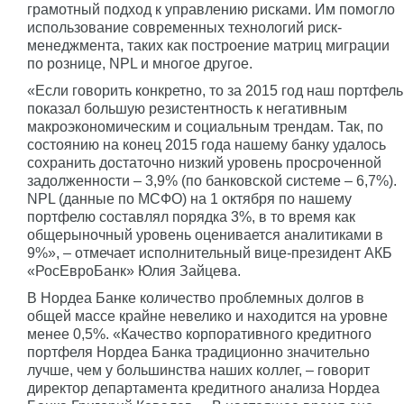
грамотный подход к управлению рисками. Им помогло
использование современных технологий риск-
менеджмента, таких как построение матриц миграции
по рознице, NPL и многое другое.
«Если говорить конкретно, то за 2015 год наш портфель
показал большую резистентность к негативным
макроэкономическим и социальным трендам. Так, по
состоянию на конец 2015 года нашему банку удалось
сохранить достаточно низкий уровень просроченной
задолженности – 3,9% (по банковской системе – 6,7%).
NPL (данные по МСФО) на 1 октября по нашему
портфелю составлял порядка 3%, в то время как
общерыночный уровень оценивается аналитиками в
9%», – отмечает исполнительный вице-президент АКБ
«РосЕвроБанк» Юлия Зайцева.
В Нордеа Банке количество проблемных долгов в
общей массе крайне невелико и находится на уровне
менее 0,5%. «Качество корпоративного кредитного
портфеля Нордеа Банка традиционно значительно
лучше, чем у большинства наших коллег, – говорит
директор департамента кредитного анализа Нордеа