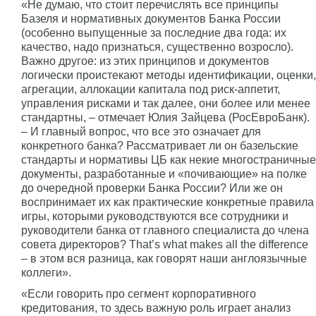
«Не думаю, что стоит перечислять все принципы
Базеля и нормативных документов Банка России
(особенно выпущенные за последние два года: их
качество, надо признаться, существенно возросло).
Важно другое: из этих принципов и документов
логически проистекают методы идентификации, оценки,
агрегации, аллокации капитала под риск-аппетит,
управления рисками и так далее, они более или менее
стандартны, – отмечает Юлия Зайцева (РосЕвроБанк).
– И главный вопрос, что все это означает для
конкретного банка? Рассматривает ли он базельские
стандарты и нормативы ЦБ как некие многостраничные
документы, разработанные и «почивающие» на полке
до очередной проверки Банка России? Или же он
воспринимает их как практические конкретные правила
игры, которыми руководствуются все сотрудники и
руководители банка от главного специалиста до члена
совета директоров? That’s what makes all the difference
– в этом вся разница, как говорят наши англоязычные
коллеги».
«Если говорить про сегмент корпоративного
кредитования, то здесь важную роль играет анализ